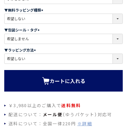
必
須
▼無料ラッピング種類
)
(
必
須
▼包装シール・タグ
)
(
必
須
▼ラッピング方法
)
(
必
須
)
カートに入れる
￥3,980以上のご購入で
送料無料
配送について：
メール便
（ゆうパケット）対応可
送料について：全国一律220円
※詳細