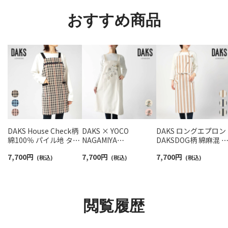
93246602
おすすめ商品
DAKS House Check柄
DAKS × YOCO
DAKS ロングエプロン
綿100％ パイル地 タオ
NAGAMIYA
DAKSDOG柄 綿麻混 
ルエプロン 後結び ロン
COLLABORATION ダ
染め太ストライプ 首
7,700
円
7,700
円
7,700
円
グ エプロン レディース
(税込)
ックス ジャンパースカ
(税込)
け 前結び 犬 ドッグ レ
(税込)
70093025
ート 1Week柄 綿100％
ディース メンズ ユニ
キャンバスウォッシュ
ックス 70093031
ワンマイルウェア ワン
ピース レディース
閲覧履歴
70093054