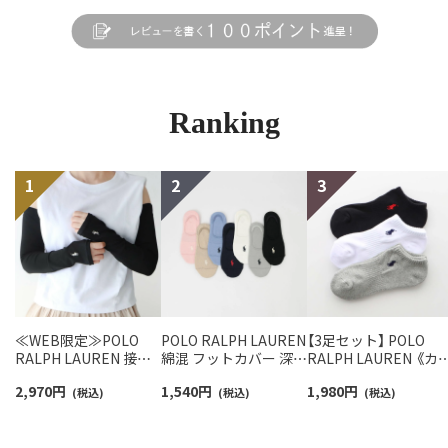
Ranking
≪WEB限定≫POLO
POLO RALPH LAUREN
【3足セット】 POLO
RALPH LAUREN 接触
綿混 フットカバー 深履
RALPH LAUREN 《カ
冷感 吸水速乾 2way ア
き かかと滑り止め付き
ー豊富》 足底パイル ア
2,970
円
1,540
円
1,980
円
ームカバー ＆ レッグウ
(税込)
カバーソックス レディ
(税込)
ーチサポート ワンポ
(税込)
ォーマー レディース
ース 03207940
ント刺繍 スニーカー
93228550
ソックス レディース