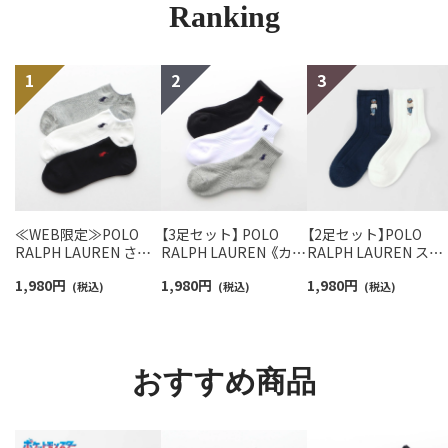
Ranking
≪WEB限定≫POLO
【3足セット】 POLO
【2足セット】POLO
RALPH LAUREN さら
RALPH LAUREN 《カラ
RALPH LAUREN スタ
っと快適鹿の子編みの
ー豊富》足底パイル ワ
ジオバイザシーベア 
1,980
円
1,980
円
1,980
円
スニーカー丈ソックス
(税込)
ンポイントソックス シ
(税込)
ロベア オーガニック
(税込)
【3足セット】 ワンポイ
ョート丈 アーチサポー
ットン混 ショート丈 
ント メンズ レディース
ト メンズ 92009604
ックス メンズ レディ
92022800
ス 92009650
おすすめ商品