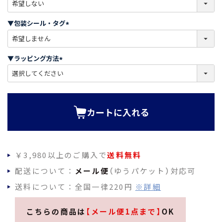
(
必
須
▼包装シール・タグ
)
(
必
須
▼ラッピング方法
)
(
必
須
)
カートに入れる
￥3,980以上のご購入で
送料無料
配送について：
メール便
（ゆうパケット）対応可
送料について：全国一律220円
※詳細
こちらの商品は
【メール便1点まで】
OK