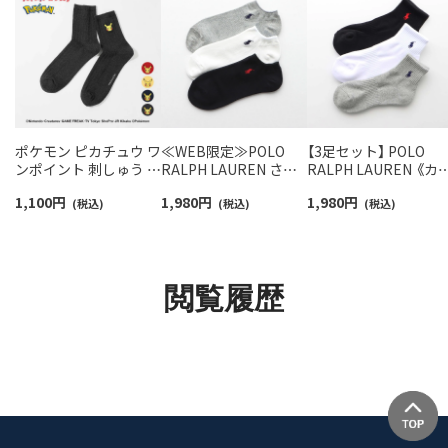
ポケモン ピカチュウ ワ
≪WEB限定≫POLO
【3足セット】 POLO
ンポイント 刺しゅう リ
RALPH LAUREN さら
RALPH LAUREN 《カ
ブソックス クルー丈 カ
っと快適鹿の子編みの
ー豊富》足底パイル ワ
1,100
円
1,980
円
1,980
円
ジュアル メンズ
(税込)
スニーカー丈ソックス
(税込)
ンポイントソックス 
(税込)
02432100
【3足セット】 ワンポイ
ョート丈 アーチサポ
ント メンズ レディース
ト メンズ 92009604
92022800
閲覧履歴