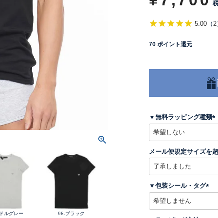
¥
7,700
5.00
（
2
70
ポイント還元
▼無料ラッピング種類
(
メール便規定サイズを
)
▼包装シール・タグ
(
必
ミドルグレー
98.ブラック
須