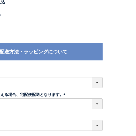
税込
）
配送方法・ラッピングについて
必
須
超える場合、宅配便配送となります。
(
必
須
)