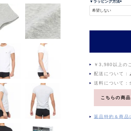
▼ラッピング方法
)
(
必
須
)
￥3,980以上
配送について：
送料について：
こちらの商品
返品特約＆商品