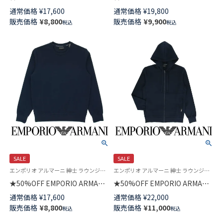
長袖 スウェット GARMENT
ストレッチ PIQUET TERRY
通常価格
¥
17,600
通常価格
¥
19,800
DYED ラウンジウェア EUサイズ
HALFZIP スウェット ラウンジ
販売価格
¥
8,800
販売価格
¥
9,900
税込
税込
メンズ 54095382
ウェア EUサイズ メンズ
54095748
SALE
SALE
エンポリオ アルマーニ 紳士 ラウンジウェア 公式オンラインショップ
エンポリオ アルマーニ 紳士 ラウンジウェア 公式オンラインショップ
★50%OFF EMPORIO ARMANI
★50%OFF EMPORIO ARMANI
STRECH PIQUET TERRY CREE
STRECH PIQUET TERRY
通常価格
¥
17,600
通常価格
¥
22,000
NECK SWEATSHIRT ストレッチ
FULLZIP HOODIE ストレッチ
販売価格
¥
8,800
販売価格
¥
11,000
税込
税込
ピケ テリー スウェットトレー
ピケ テリー スウェット ラウン
ナー ラウンジウェア EUサイズ
ジウェア EUサイズ メンズ