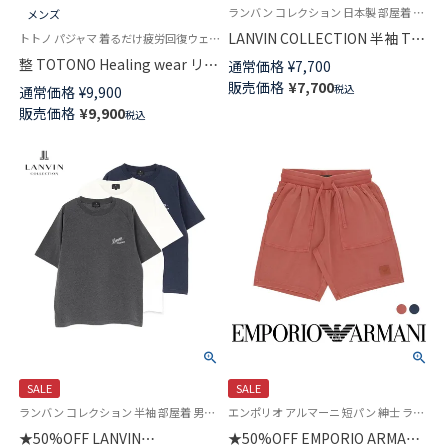
ランバン コレクション 日本製 部屋着 男性 紳士 ラウンジウェア
メンズ
LANVIN COLLECTION 半袖 Tシ
トトノ パジャマ 着るだけ疲労回復ウェア トップス 手軽にからだメンテナンス 保温 あったか
ャツ【M Lサイズ】先染めシャン
整 TOTONO Healing wear リカ
通常価格
¥
7,700
ブレークレープ 綿100% メンズ
バリーウェア 疲労回復 長袖Tシ
販売価格
¥
7,700
税込
通常価格
¥
9,900
パジャマ 54454014
ャツ メンズ 遠赤外線効果 血行
販売価格
¥
9,900
税込
促進 一般医療機器 TERAX
TECHNOLOGY（テラックス テク
ノロジー） 73210003
SALE
SALE
ランバン コレクション 半袖 部屋着 男性 紳士 プレゼント ラウンジウェア
エンポリオ アルマーニ 短パン 紳士 ラウンジウェア
★50%OFF LANVIN
★50%OFF EMPORIO ARMANI