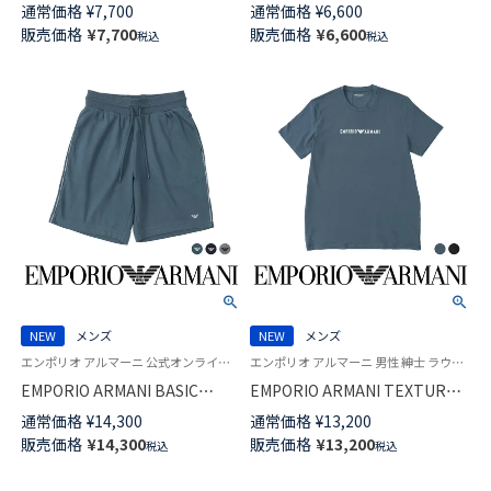
Lサイズ】 シャンブレー楊柳 日
アロハ 半袖 Tシャツ 【M Lサイ
通常価格
¥
7,700
通常価格
¥
6,600
本製 メンズ パジャマ54464014
ズ】メンズ 54464011
販売価格
¥
7,700
販売価格
¥
6,600
税込
税込
NEW
メンズ
NEW
メンズ
エンポリオ アルマーニ 公式オンラインショップ 紳士 ラウンジウェア
エンポリオ アルマーニ 男性 紳士 ラウンジウェア
EMPORIO ARMANI BASIC
EMPORIO ARMANI TEXTURED
TERRY バミューダパンツ ベー
LOGOBAND テクスチャード ロ
通常価格
¥
14,300
通常価格
¥
13,200
シック テリー ハーフパンツ メ
ゴバンド 半袖 Tシャツ EUサイ
販売価格
¥
14,300
販売価格
¥
13,200
税込
税込
ンズ 男性 メンズ EUサイズ
ズ メンズ 54060557
54068875