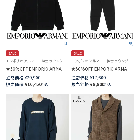
SALE
SALE
エンポリオ アルマーニ 紳士 ラウンジウェア 公式オンラインショップ
エンポリオ アルマーニ 紳士 ラウンジウェア 公式オンラインショップ
★50%OFF EMPORIO ARMANI
★50%OFF EMPORIO ARMANI
エンポリオ アルマーニ ICONIC
ICONIC TERRY TROUSERS ア
通常価格
¥
20,900
通常価格
¥
17,600
TERRY FULLZIP SWEATSHIRT
イコニック テリー スウェット
販売価格
¥
10,450
販売価格
¥
8,800
税込
税込
アイコニック テリー 長袖 フル
パンツ ラウンジウェア EUサイ
ジップ ジャケット ラウンジウ
ズ メンズ 54095713
ェア EUサイズ メンズ 男性 プレ
ゼント 無料ラッピング ギフト
54095717