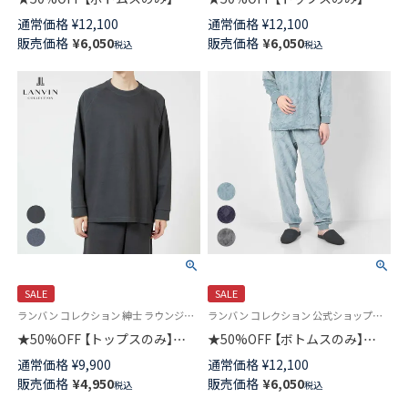
LANVIN COLLECTION ランバン
LANVIN COLLECTION 【LLサイ
通常価格
¥
12,100
通常価格
¥
12,100
コレクション 【M・Lサイズ】 滑
ズ】 滑らかフリース シルキーマ
販売価格
¥
6,050
販売価格
¥
6,050
税込
税込
らかフリース シルキーマイヤー
イヤー クルーネック 長袖 トッ
スウェットパンツ 長ズボン ボ
プス スウェットシャツ ラウン
トムス ラウンジウェア メンズ
ジウェア メンズ 54435032
男性 紳士 部屋着 あたたかい プ
レゼント ギフト 54436033
SALE
SALE
ランバン コレクション 紳士 ラウンジウェア スウェットシャツ あたたかい
ランバン コレクション 公式ショップ＜スウェットパンツ＞
★50%OFF 【トップスのみ】
★50%OFF 【ボトムスのみ】
LANVIN COLLECTION 【M・Lサ
LANVIN COLLECTION 滑らかフ
通常価格
¥
9,900
通常価格
¥
12,100
イズ】 針抜きダブルフェイス ク
リース ロングパンツ シルキー
販売価格
¥
4,950
販売価格
¥
6,050
税込
税込
ルーネック 長袖 トップス メン
マイヤー 【LLサイズ】 長ズボン