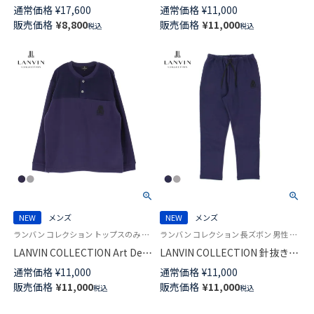
ICONIC PIQUET アイコニック
ファイバーフリース カーディガ
通常価格
¥
17,600
通常価格
¥
11,000
ピケ スウェット ロングパンツ
ン【M Lサイズ】長袖 メンズ
販売価格
¥
8,800
販売価格
¥
11,000
税込
税込
EUサイズ メンズ 54059820
54459027
NEW
メンズ
NEW
メンズ
ランバン コレクション トップスのみ 男性 紳士 あたたかい 部屋着 ラウンジウェア
ランバン コレクション 長ズボン 男性 紳士 部屋着 あたたかい ラウンジウェア
LANVIN COLLECTION Art Deco
LANVIN COLLECTION 針抜き裏
針抜き裏シャギー 長袖 トップ
シャギー ロング スウェットパ
通常価格
¥
11,000
通常価格
¥
11,000
ス スウェットシャツ【M・Lサイ
ンツ シーズンアート刺繍 【M・L
販売価格
¥
11,000
販売価格
¥
11,000
税込
税込
ズ】 シーズンアート刺繍 メンズ
サイズ】 メンズ 54456026
54454025