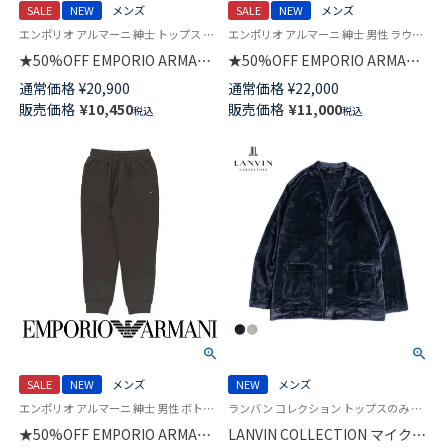
SALE
NEW
メンズ
SALE
NEW
メンズ
エンポリオ アルマーニ 紳士 トップス 公式
エンポリオ アルマーニ 紳士 男性 ラウンジウェア トップス パーカー
★50%OFF EMPORIO ARMANI
★50%OFF EMPORIO ARMANI
BASIC TERRY HOODED ベーシ
ICONIC PIQUET HOODED FULL
通常価格
¥
20,900
通常価格
¥
22,000
ック テリー フーディー パーカ
ZIP アイコニック ピケ ジップア
販売価格
¥
10,450
販売価格
¥
11,000
税込
税込
ー 長袖 スウェット ラウンジウ
ップ フーディー スウェット EU
ェア EUサイズ メンズ
サイズ メンズ 54059824
54059769
SALE
NEW
メンズ
NEW
メンズ
エンポリオ アルマーニ 紳士 男性 ボトムス ラウンジウェア ズボン
ランバン コレクション トップスのみ 部屋着 軽量 男性 紳士 ラウンジウェア
★50%OFF EMPORIO ARMANI
LANVIN COLLECTION マイクロ