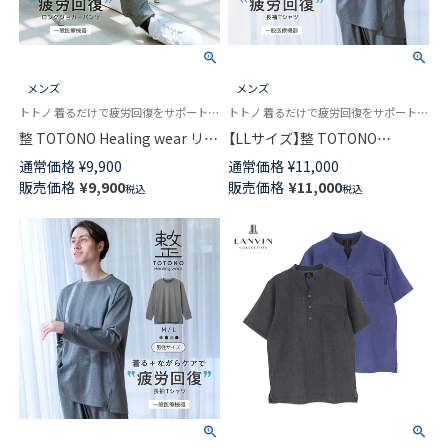
メンズ
メンズ
トトノ 着るだけで疲労回復をサポート 機能性ウェア 手軽にからだメンテナンス 保温 ボトムス
トトノ 着るだけで疲労回復をサポートする機能性ウェア 手軽にからだメンテナンス 保温 あたたかい
整 TOTONO Healing wear リカ
【LLサイズ】整 TOTONO
バリーウェア 疲労回復 ロング
Healing wear リカバリーウェ
通常価格
¥
9,900
通常価格
¥
11,000
ジョガーパンツ メンズ 遠赤外
ア 疲労回復 長袖Tシャツ トップ
販売価格
¥
9,900
販売価格
¥
11,000
税込
税込
線 血行促進 一般医療機器
ス メンズ 遠赤外線 血行促進 一
TERAX TECHNOLOGY（テラッ
般医療機器 TERAX
クス テクノロジー） 73210004
TECHNOLOGY（テラックス テク
ノロジー） 73211003