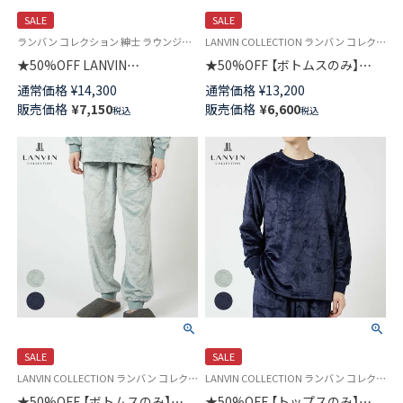
SALE
SALE
ランバン コレクション 紳士 ラウンジウェア
LANVIN COLLECTION ランバン コレクション メンズ スウェットパンツ
★50%OFF LANVIN
★50%OFF 【ボトムスのみ】
COLLECTION 中綿二ットキル
LANVIN COLLECTION 【LLサイ
通常価格
¥
14,300
通常価格
¥
13,200
ト ベスト JLロゴ 半纏 はんてん
ズ】 滑らかフリース シルキーマ
販売価格
¥
7,150
販売価格
¥
6,600
税込
税込
【M・Lサイズ】 前ボタン 前開き
イヤー スウェットパンツ 長ズ
メンズ 54438025
ボン ボトムス ラウンジウェア
メンズ 54437033
SALE
SALE
LANVIN COLLECTION ランバン コレクション メンズ スウェットパンツ
LANVIN COLLECTION ランバン コレクション トップス トレーナー
★50%OFF 【ボトムスのみ】
★50%OFF 【トップスのみ】