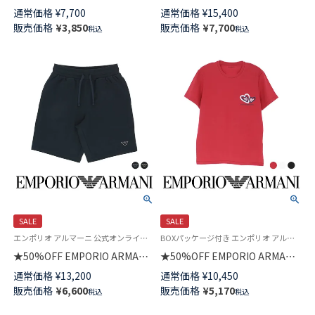
COLLECTION 半袖 Tシャツ【M
BERMUDA ハーフパンツ メンズ
通常価格
¥
7,700
通常価格
¥
15,400
Lサイズ】天竺杢無地 シーズンロ
EUサイズ 54007868
販売価格
¥
3,850
販売価格
¥
7,700
税込
税込
ゴ 綿100% メンズ パジャマ
54454012
SALE
SALE
エンポリオ アルマーニ 公式オンラインショップ 紳士 ラウンジウェア
BOXパッケージ付き エンポリオ アルマーニ 男性 ラウンジウェア 父の日
★50%OFF EMPORIO ARMANI
★50%OFF EMPORIO ARMANI
JACQUARD LOGO バミューダ
HEARTS&LOVE CREW NECK T-
通常価格
¥
13,200
通常価格
¥
10,450
パンツ ベーシック テリージャ
SHIRT 半袖 Tシャツ EUサイズ
販売価格
¥
6,600
販売価格
¥
5,170
税込
税込
ージー ハーフパンツ メンズ EU
メンズ 54008597
サイズ 54007915