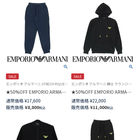
メンズ 54095745
54095743
SALE
SALE
エンポリオ アルマーニ STRECH PIQUET TERRY TROUSERS ボトムス 紳士 ラウンジウェア 公式オンラインショップ
エンポリオ アルマーニ 紳士 ラウンジウェア 公式オンラインショップ
★50%OFF EMPORIO ARMANI
★50%OFF EMPORIO ARMANI
ストレッチ ピケ テリー スウェ
ICONIC TERRY HOODED
通常価格
¥
17,600
通常価格
¥
22,000
ット パンツ ラウンジウェア ロ
SWEATSHIRT アイコニック テ
販売価格
¥
8,800
販売価格
¥
11,000
税込
税込
ングパンツ EUサイズ メンズ
リー 長袖 スウェットパーカー
54095740
ラウンジウェア EUサイズ メン
ズ 54095718