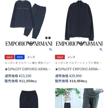
SALE
NEW
メンズ
SALE
メンズ
エンポリオ アルマーニ 紳士 男性 パジャマ 公式
エンポリオ アルマーニ トップス 男性 紳士 ラウンジウェア
★50%OFF EMPORIO ARMANI
★50%OFF EMPORIO ARMANI
ラウンジウェア 上下セット オ
BASIC TERRY FULL ZIP ベーシ
通常価格
¥
23,100
通常価格
¥
20,900
ーガニックコットン混 クルーネ
ックテリー 裏起毛 長袖 フルジ
販売価格
¥
11,550
販売価格
¥
10,450
税込
税込
ック 長袖 スウェット EUサイズ
ップ ジャケット スウェット EU
メンズ 54059787
サイズ メンズ 54059766