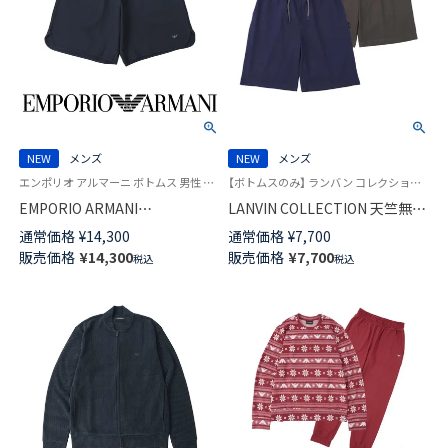
NEW
メンズ
NEW
メンズ
エンポリオ アルマーニ ボトムス 男性 紳士 ラウンジウェア
【ボトムスのみ】 ランバン コレクション 半ズボン 男性 部屋着 紳士 ラウンジウェア
EMPORIO ARMANI
LANVIN COLLECTION 天竺無地
SEERSUCKER シアサッカー ベ
アロハ 5分丈 ハーフパンツ 【M L
通常価格
¥
14,300
通常価格
¥
7,700
ーシック テリー ハーフパンツ
サイズ】 スウェットパンツ ラウ
販売価格
¥
14,300
販売価格
¥
7,700
税込
税込
メンズ EUサイズ 54060621
ンジウェア メンズ 54466012