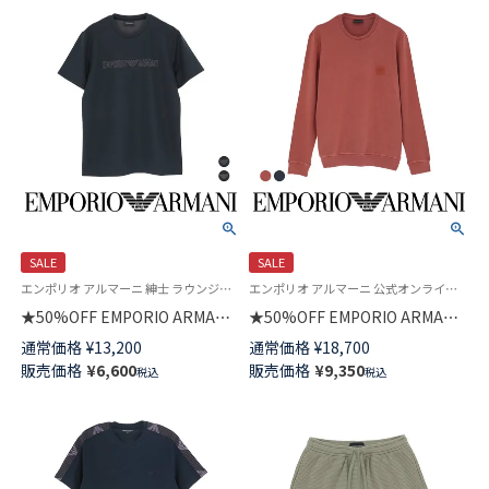
SALE
SALE
エンポリオ アルマーニ 紳士 ラウンジウェア
エンポリオ アルマーニ 公式オンラインショップ 紳士 ラウンジウェア
★50%OFF EMPORIO ARMANI
★50%OFF EMPORIO ARMANI
JACQUARD LOGO CREW NECK
GARMENT DYED CREW NECK
通常価格
¥
13,200
通常価格
¥
18,700
T-SHIRT ヘンリーネック 半袖
SWEATSHIRT 長袖 スウェット
販売価格
¥
6,600
販売価格
¥
9,350
税込
税込
シャツ メンズ EUサイズ
EUサイズ メンズ 54007862
54007917