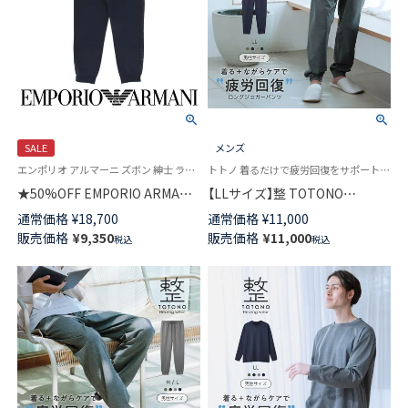
SALE
メンズ
エンポリオ アルマーニ ズボン 紳士 ラウンジウェア 男性 ボトムス
トトノ 着るだけで疲労回復をサポートする機能性ウェア ボトムス 手軽にからだメンテナンス 保温
★50%OFF EMPORIO ARMANI
【LLサイズ】整 TOTONO
BASIC TERRY ベーシックテリ
Healing wear リカバリーウェ
通常価格
¥
18,700
通常価格
¥
11,000
ー 裏起毛 スウェットパンツ ロ
ア 疲労回復 ロングジョガーパ
販売価格
¥
9,350
販売価格
¥
11,000
税込
税込
ング EUサイズ メンズ
ンツ メンズ 遠赤外線 血行促進
54059760
一般医療機器 TERAX
TECHNOLOGY（テラックス テク
ノロジー） 73211004