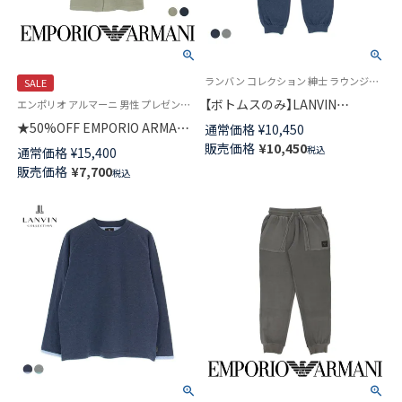
ランバン コレクション 紳士 ラウンジウェア 長ズボン 公式オンラインショップ
SALE
【ボトムスのみ】LANVIN
エンポリオ アルマーニ 男性 プレゼント 無料ラッピング ギフト 紳士 ラウンジウェア
COLLECTION ロングパンツ 接
★50%OFF EMPORIO ARMANI
通常価格
¥
10,450
結天竺 バイカラー無地 綿100%
半袖シャツ WAFFLE JERSEY
販売価格
¥
10,450
税込
通常価格
¥
15,400
前開き スウェットパンツ メン
SHIRT ヘンリーネック EUサイ
販売価格
¥
7,700
ズ 54446017
税込
ズ メンズ 54007923