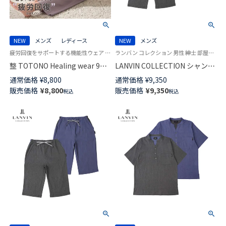
NEW
メンズ
レディース
NEW
メンズ
疲労回復をサポートする機能性ウェア 手軽にからだメンテナンス トトノ ヒーリングウェア
ランバン コレクション 男性 紳士 部屋着 ラウンジウェア
整 TOTONO Healing wear 9分
LANVIN COLLECTION シャンブ
丈パンツ リカバリーウェア 疲
レー楊柳 ハーフパンツ 【LLサイ
通常価格
¥
8,800
通常価格
¥
9,350
労回復 遠赤外線 血行促進 一般
ズ】 スウェットパンツ 半ズボン
販売価格
¥
8,800
販売価格
¥
9,350
税込
税込
医療機器 TERAX TECHNOLOGY
メンズ 【ボトムスのみ】
LIGHT（テラックス テクノロジ
54467013
ー ライト）ユニセックス
97321008