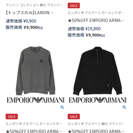
ランバン コレクション 紳士 ラウンジウェア 公式オンラインショップ 男性 部屋着 ルームウェア
SALE
【トップスのみ】LANVIN
エンポリオ アルマーニ ガーメントダイ 紳士 ラウンジウェア 公式オンラインショップ
COLLECTION 長袖 ラウンジウ
★50%OFF EMPORIO ARMANI
通常価格
¥
9,900
ェア 接結天竺 バイカラー 無地
スウェット パンツ GARMENT
販売価格
¥
9,900
税込
通常価格
¥
19,800
綿100% メンズ 54444016
DYED ボトムス ラウンジウェア
販売価格
¥
9,900
税込
EUサイズ メンズ 54095383
SALE
SALE
エンポリオ アルマーニ ガーメントダイ 紳士 ラウンジウェア 公式オンラインショップ
エンポリオ アルマーニ 紳士 ラウンジウェア 公式オンラインショップ
★50%OFF EMPORIO ARMANI
★50%OFF EMPORIO ARMANI