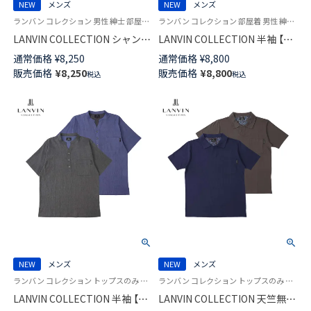
NEW
メンズ
NEW
メンズ
ランバン コレクション 男性 紳士 部屋着 ラウンジウェア
ランバン コレクション 部屋着 男性 紳士 ラウンジウェア
LANVIN COLLECTION シャンブ
LANVIN COLLECTION 半袖 【LL
レー楊柳 ハーフパンツ 【M Lサ
サイズ】 シャンブレー楊柳 日本
通常価格
¥
8,250
通常価格
¥
8,800
イズ】 スウェットパンツ 半ズボ
製 メンズ パジャマ 【トップスの
販売価格
¥
8,250
販売価格
¥
8,800
税込
税込
ン メンズ 【ボトムスのみ】
み】 54465014
54466013
NEW
メンズ
NEW
メンズ
ランバン コレクション トップスのみ 部屋着 男性 紳士 ラウンジウェア
ランバン コレクション トップスのみ 部屋着 男性 紳士 紳士 ラウンジウェアパジャマ
LANVIN COLLECTION 半袖 【M
LANVIN COLLECTION 天竺無地