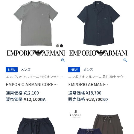
NEW
メンズ
NEW
メンズ
エンポリオ アルマーニ 公式オンラインショップ 紳士 ラウンジウェア 男性
エンポリオ アルマーニ 男性 紳士 ラウンジウェア
EMPORIO ARMANI CORE
EMPORIO ARMANI
LOGOBAND コア ロゴバンド 半
SEERSUCKER シアサッカー半
通常価格
¥
12,100
通常価格
¥
18,700
袖 Tシャツ EUサイズ メンズ
袖 Tシャツ EUサイズ メンズ
販売価格
¥
12,100
販売価格
¥
18,700
税込
税込
54066694
54060623