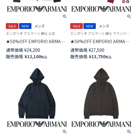
SALE
NEW
メンズ
SALE
NEW
メンズ
エンポリオ アルマーニ 紳士 公式
エンポリオ アルマーニ 紳士 ラウンジウェア 公式オンラインショップ
★50%OFF EMPORIO ARMANI
★50%OFF EMPORIO ARMANI
CHENILLE FULL ZIP シェニー
HOLIDAYS JACQUARD ホリデ
通常価格
¥
24,200
通常価格
¥
27,500
ル 長袖 フルジップ ジャケット
イズ ジャカード 上下セット ク
販売価格
¥
12,100
販売価格
¥
13,750
税込
税込
トップス ラウンジウェア EUサ
ルーネック 長袖 スウェット パ
イズ メンズ 54059916
ジャマ EUサイズ メンズ
54050097