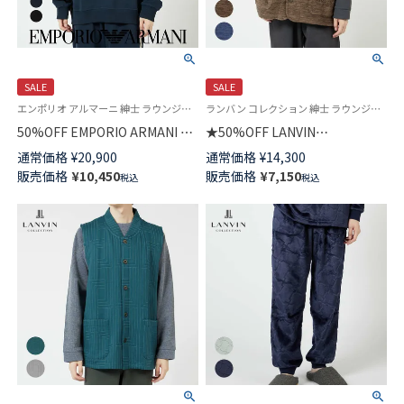
SALE
SALE
エンポリオ アルマーニ 紳士 ラウンジウェア
ランバン コレクション 紳士 ラウンジウェア 羽織 半纏 はんてん あたたかい
50%OFF EMPORIO ARMANI コ
★50%OFF LANVIN
ットン100% BRUSHED TERRY
COLLECTION 【M・Lサイズ】 カ
通常価格
¥
20,900
通常価格
¥
14,300
PO クルーネック 長袖 スウェッ
チオン染フリース ベスト 前ボ
販売価格
¥
10,450
販売価格
¥
7,150
税込
税込
トシャツ メンズ EUサイズ
タン 前開き メンズ 54438034
54085735