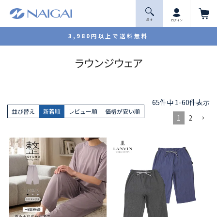
探 す
ログイン
3,980円以上で送料無料
ラウンジウェア
65
件中
1
-
60
件表示
並び替え
新着順
レビュー順
価格が安い順
1
2