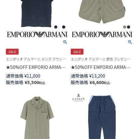
SALE
SALE
エンポリオ アルマーニ メンズ ラウンジウェア 父の日
エンポリオ アルマーニ 男性 プレゼント 紳士 ラウンジウェア
★50%OFF EMPORIO ARMANI
★50%OFF EMPORIO ARMANI
TEXTURED LOGOBAND CREW
ハーフパンツ WAFFLE JERSEY
通常価格
¥
11,000
通常価格
¥
13,200
NECK T-SHIRT 半袖 Tシャツ
LOUNGEWEAR BERMUDA
販売価格
¥
5,500
販売価格
¥
6,600
税込
税込
EUサイズ メンズ 54007737
SHORTS EUサイズ メンズ
54007921