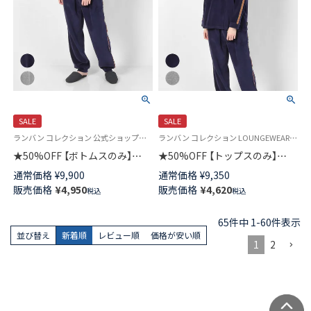
SALE
SALE
ランバン コレクション 公式ショップ＜スウェットパンツ＞
ランバン コレクション LOUNGEWEAR 公式ショップ＜トップスのみ＞
★50%OFF 【ボトムスのみ】
★50%OFF 【トップスのみ】
LANVIN COLLECTION ベロア無
LANVIN COLLECTION ベロア無
通常価格
¥
9,900
通常価格
¥
9,350
地 メンズ ロングパンツ 長ズボ
地 メンズ クルーネック 長袖 ロ
販売価格
¥
4,950
販売価格
¥
4,620
税込
税込
ン スウェット 54426046
ングTシャツ 綿混 スウェット
54424045
65
件中
1
-
60
件表示
並び替え
新着順
レビュー順
価格が安い順
1
2