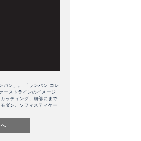
バン」。 「ランバン コレ
ァーストラインのイメージ
なカッティング、細部にまで
でモダン、ソフィスティケー
覧へ