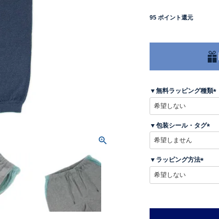
95
ポイント還元
▼無料ラッピング種類
(
▼包装シール・タグ
)
(
必
須
▼ラッピング方法
)
(
必
須
)