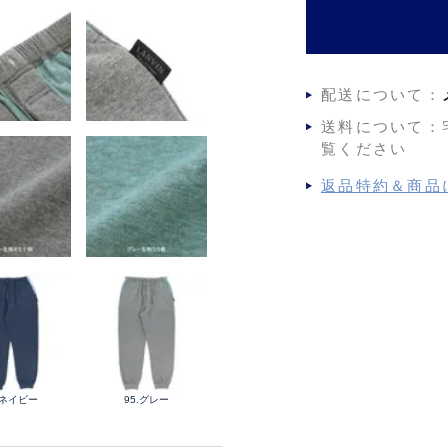
配送について：
送料について：
覧ください
返品特約＆商品
.ネイビー
95.グレー