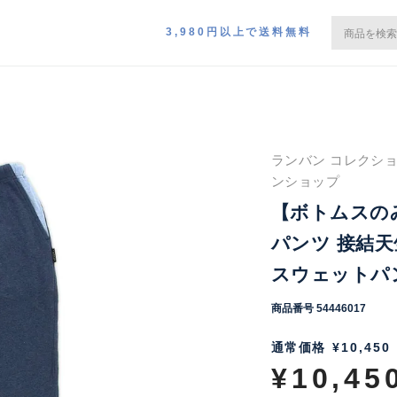
3,980円以上で送料無料
ランバン コレクショ
ンショップ
【ボトムスのみ】
パンツ 接結天
スウェットパンツ
商品番号
54446017
通常価格
¥
10,450
¥
10,45