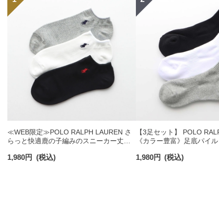
≪WEB限定≫POLO RALPH LAUREN さ
【3足セット】 POLO RALP
らっと快適鹿の子編みのスニーカー丈ソ
《カラー豊富》足底パイル
ックス 【3足セット】 ワンポイント メン
ソックス ショート丈 アー
1,980
円
(税込)
1,980
円
(税込)
ズ レディース 92022800
ンズ 92009604