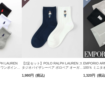
H LAUREN
【2足セット】POLO RALPH LAUREN ス
EMPORIO A
 ワンポイント
タジオバイザシーベア ポロベア オーガニ
100％ ミニタ
チサポート メ
ックコットン混 ショート丈 ソックス メ
日発送】 0234
1,980
円
(税込)
1,320
円
(税込
ンズ レディース 92009650