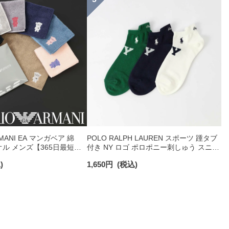
RMANI EA マンガベア 綿
POLO RALPH LAUREN スポーツ 踵タブ
オル メンズ【365日最短翌
付き NY ロゴ ポロポニー刺しゅう スニー
0025
カー丈 オーガニックコットン混 メンズ
)
1,650
円
(税込)
ソックス 02022328