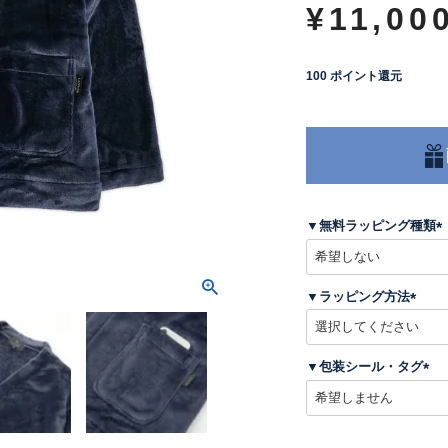
¥
11,00
100
ポイント還元
▼無料ラッピング種類
(
▼ラッピング方法
)
(
必
須
▼包装シール・タグ
)
(
必
須
)