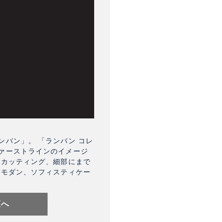
バン」。 「ランバン コレ
ァーストラインのイメージ
なカッティング、細部にまで
でモダン、ソフィスティケー
覧へ