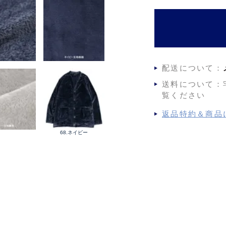
配送について：
送料について：
覧ください
返品特約＆商品
68.ネイビー