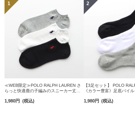
≪WEB限定≫POLO RALPH LAUREN さ
【3足セット】 POLO RALP
らっと快適鹿の子編みのスニーカー丈ソ
《カラー豊富》足底パイル
ックス 【3足セット】 ワンポイント メン
ソックス ショート丈 アー
1,980
円
(税込)
1,980
円
(税込)
ズ レディース 92022800
ンズ 92009604