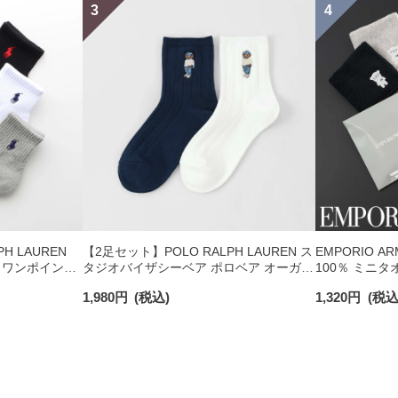
H LAUREN
【2足セット】POLO RALPH LAUREN ス
EMPORIO A
 ワンポイント
タジオバイザシーベア ポロベア オーガニ
100％ ミニタ
チサポート メ
ックコットン混 ショート丈 ソックス メ
日発送】 0234
1,980
円
(税込)
1,320
円
(税込
ンズ レディース 92009650