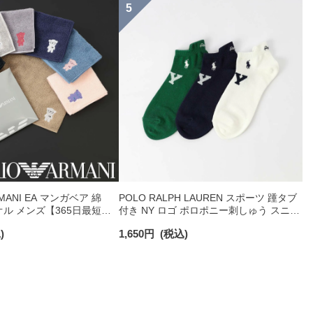
RMANI EA マンガベア 綿
POLO RALPH LAUREN スポーツ 踵タブ
オル メンズ【365日最短翌
付き NY ロゴ ポロポニー刺しゅう スニー
0025
カー丈 オーガニックコットン混 メンズ
)
1,650
円
(税込)
ソックス 02022328