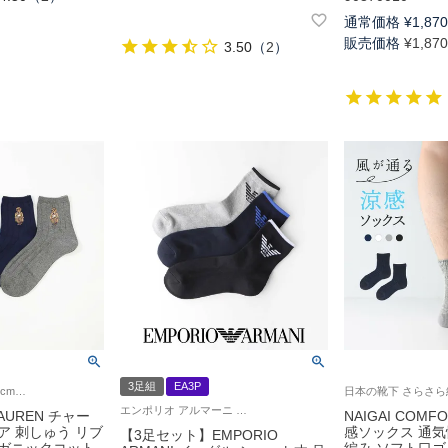
通常価格
¥
1,87
販売価格
¥
1,87
3.50
（
2
）
3足組
EA3P
大きいサイズ【25-27cm】【27-29cm】 ポロ ラルフ ローレン 紳士 靴下 25FW
エンポリオ アルマーニ 靴下 男性 3足組 ギフト プレゼント
LAUREN チャー
NAIGAI COM
ア 刺しゅう リブ
感ソックス 通
【3足セット】EMPORIO