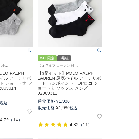
WEB限定
3足組
ポロ ラルフ ローレン 紳士 靴下
ポロ ラルフ ローレン 紳士 靴下
LO RALPH
【3足セット】POLO RALPH
パイル アーチサポ
LAUREN 足底パイル アーチサポ
ト ショート丈 ソ
ート ワンポイント TOPロゴ シ
009914
ョート丈 ソックス メンズ
92009311
0
通常価格
¥
1,980
0
税込
販売価格
¥
1,980
税込
4.79
（
14
）
4.82
（
11
）