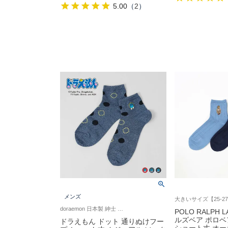
5.00
（
2
）
メンズ
doraemon 日本製 紳士 靴下 男性
POLO RALPH 
ルズベア ポロベ
ドラえもん ドット 通りぬけフー