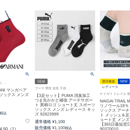
3足組
翌日発送
NEW
エンポリオ アルマーニ 紳士 靴下 新色
レディース
プーマ 男性 女性 子供 靴下 3足組 大きいサイズ 小さいサイズ
MANI マンガベア
ソックス メンズ
【3足セット】PUMA 消臭加工
つま先かかと補強 アーチサポー
NAIGAI TRAIL 
ト 異柄ロゴ ショート丈 スポーツ
リノウール18％
ソックス メンズ レディース キッ
ソックス アー
税込
ズ 92823999
ト メッシュ＆足
ョート丈 メンズ
通常価格
¥
1,100
【365日最短翌
販売価格
¥
1,100
税込
4.50
（
2
）
90370010