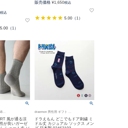
販売価格
¥
1,650
税込
0
0
税込
5.00
（
1
）
5.00
（
1
）
日本の靴下 さらさら綿ブークレ ソフト口ゴム ナイガイ コンフォート 紳士 靴下 男性 プレゼント ギフト
draemon 男性用 ギフト プレゼント 無料ラッピング
FORT 風が通る涼
ドラえもん どこでもドア刺繍 ミ
気性が良いガーゼ
ドル丈 カジュアル ソックス メン