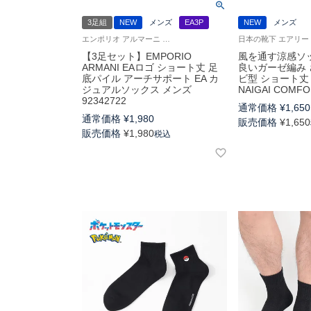
3足組
NEW
メンズ
EA3P
NEW
メンズ
エンポリオ アルマーニ 靴下 3足組 靴下 男性
【3足セット】EMPORIO
風を通す涼感ソ
ARMANI EAロゴ ショート丈 足
良いガーゼ編み 
底パイル アーチサポート EA カ
ビ型 ショート丈
ジュアルソックス メンズ
NAIGAI COMFO
92342722
通常価格
¥
1,650
通常価格
¥
1,980
販売価格
¥
1,650
販売価格
¥
1,980
税込