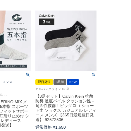
メンズ
翌日発送
3足組
NEW
カルバンクライン ck 公式 正規ライセンス品 3足セット 男性 女性 靴下
ナイガイ トレイル 登山ソックス メリノウール混 送料無料 ユニセックス
【3足セット】Calvin Klein 抗菌
防臭 足底パイル クッション性＋
MERINO MIX メ
耐久性抜群！ビッグロゴ ショー
 5本指 スポーツ
ト丈 ソックス カジュアル レディ
チフィットサポー
ース メンズ 【365日最短翌日発
底滑り止め付 シ
送】 92572506
 レディース
日発送】
通常価格
¥
1,650