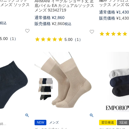
ーガニックコット
編み ソフト口ゴ
ARMANI イーグル ショート丈 足
 メンズ ソックス
ックス メンズ 02
底パイル EA カジュアルソックス
メンズ 92342719
通常価格
¥
1,43
通常価格
¥
2,860
販売価格
¥
1,43
税込
販売価格
¥
2,860
税込
5.00
（
1
）
5.00
（
1
）
NEW
メンズ
翌日発送
3足組
カジュアル ゴムなし 綿100％ リブ ショート丈 男性 旧02302507