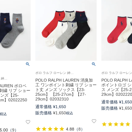
ポロ ラルフ ローレン 紳士 靴下 旧02032110
ポロ ラルフ ローレン 紳士 靴下 ベア刺繍
POLO RALPH LAUREN 消臭加
POLO RALPH 
工 ワンポイント刺繍 リブ ショー
ポイントロゴ シ
LAUREN ポロベ
ト丈 メンズ ソックス【23-
ス メンズ【25-2
刺繍 リブ ショー
25cm】 【25-27cm】【27-
29cm】020222
ンズ【25-
29cm】02032310
cm】02022250
通常価格
¥
1,65
通常価格
¥
1,650
販売価格
¥
1,65
販売価格
¥
1,650
税込
税込
4.88
（
8
）
5.00
（
9
）