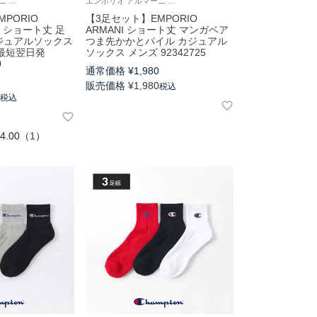
エンポリオ アルマーニ ソックス 靴下 3足組 ギフト プレゼント
エンポリオ アルマーニ EA 靴下 3足セット
PORIO
【3足セット】EMPORIO
ゴ ショート丈 足
ARMANI ショート丈 マンガベア
カジュアルソックス
つま先かかとパイル カジュアル
日最短翌日発
ソックス メンズ 92342725
0
通常価格
¥
1,980
0
販売価格
¥
1,980
税込
0
税込
4.00
（
1
）