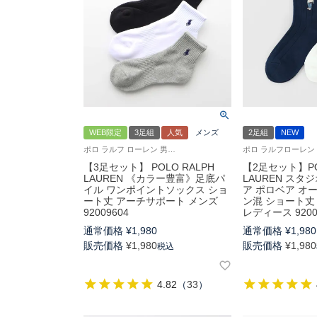
WEB限定
3足組
人気
メンズ
2足組
NEW
ポロ ラルフ ローレン 男性 紳士 靴下 多色 ワンポイント 3足組
【3足セット】 POLO RALPH
【2足セット】PO
LAUREN 《カラー豊富》足底パ
LAUREN ス
イル ワンポイントソックス ショ
ア ポロベア オ
ート丈 アーチサポート メンズ
ン混 ショート丈
92009604
レディース 9200
通常価格
¥
1,980
通常価格
¥
1,980
販売価格
¥
1,980
販売価格
¥
1,980
税込
4.82
（
33
）