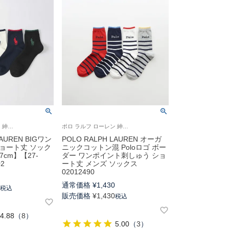
ポロ ラルフ ローレン 紳士 靴下
ポロ ラルフ ローレン 紳士 靴下 2025SS
LAUREN BIGワン
POLO RALPH LAUREN オーガ
ョート丈 ソック
ニックコットン混 Poloロゴ ボー
7cm】【27-
ダー ワンポイント刺しゅう ショ
02
ート丈 メンズ ソックス
02012490
0
通常価格
¥
1,430
0
税込
販売価格
¥
1,430
税込
4.88
（
8
）
5.00
（
3
）