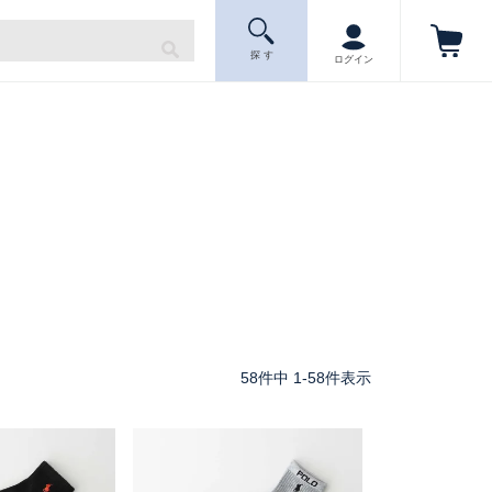
探 す
ログイン
58
件中
1
-
58
件表示