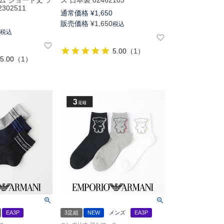
ム ショート丈 ソ
ズ 日本製 02462103
302511
通常価格
¥
1,650
0
販売価格
¥
1,650
税込
0
税込
5.00
（
1
）
5.00
（
1
）
EA3P
3足組
NEW
メンズ
EA3P