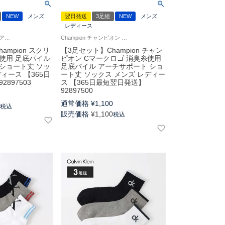
NEW
メンズ
翌日発送
3足組
NEW
メンズ
レディース
チャンピオン カジュアル 靴下 女性 男性 ユニセックス
Champion チャンピオン カジュアル 女性 男性 靴下
ampion スクリ
【3足セット】Champion チャン
使用 足底パイル
ピオン Cマークロゴ 消臭糸使用
ショート丈 ソッ
足底パイル アーチサポート ショ
ィース 【365日
ート丈 ソックス メンズ レディー
2897503
ス 【365日最短翌日発送】
92897500
0
通常価格
¥
1,100
0
税込
販売価格
¥
1,100
税込