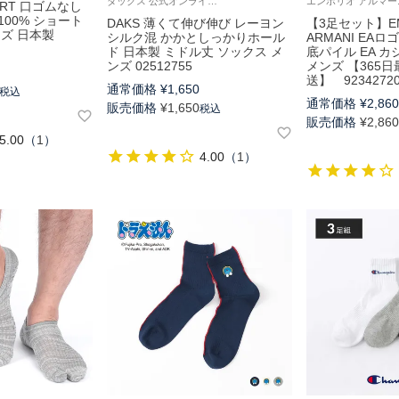
ダックス 公式オンラインショップ 紳士 靴下 男性
FORT 口ゴムなし
00% ショート
DAKS 薄くて伸び伸び レーヨン
【3足セット】EM
ンズ 日本製
シルク混 かかとしっかりホール
ARMANI EAロ
ド 日本製 ミドル丈 ソックス メ
底パイル EA 
ンズ 02512755
メンズ 【365
送】 9234272
通常価格
¥
1,650
税込
通常価格
¥
2,86
販売価格
¥
1,650
税込
販売価格
¥
2,86
5.00
（
1
）
4.00
（
1
）