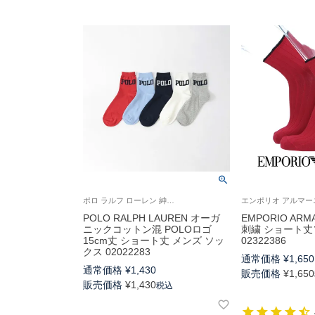
ポロ ラルフ ローレン 紳士 靴下 2025SS
POLO RALPH LAUREN オーガ
EMPORIO AR
ニックコットン混 POLOロゴ
刺繍 ショート丈
15cm丈 ショート丈 メンズ ソッ
02322386
クス 02022283
通常価格
¥
1,650
通常価格
¥
1,430
販売価格
¥
1,650
販売価格
¥
1,430
税込