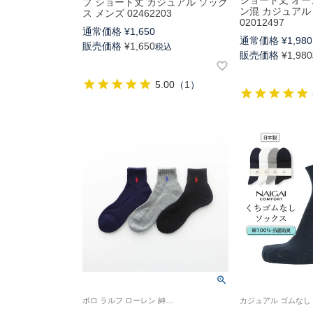
ショート丈 オ
プ ショート丈 カジュアル ソック
ン混 カジュアル
ス メンズ 02462203
02012497
通常価格
¥
1,650
通常価格
¥
1,980
販売価格
¥
1,650
税込
販売価格
¥
1,980
5.00
（
1
）
ポロ ラルフ ローレン 紳士 靴下 旧02082579 02082581