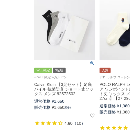
WEB限定
3足組
人気
≪WEB限定≫カルバンクライン 紳士 靴下 3足組 カジュアル
Calvin Klein 【3足セット】足底
POLO RALPH 
パイル 抗菌防臭 ショート丈ソッ
ア ワンポイント
クス メンズ 92572502
ト丈 ソックス メ
27cm】【27-29
通常価格
¥
1,650
通常価格
¥
1,980
販売価格
¥
1,650
税込
販売価格
¥
1,980
4.60
（
10
）