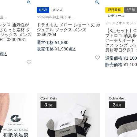
NEW
メンズ
翌日発送
3足組
レディース
日本の靴下 エアリー 足袋 ガーゼ 涼感 紳士 靴下 男性 ナイガイ コンフォート
doraemon 紳士 靴下 キャラクター
ックス 通気性が
ドラえもん メロー ショート丈 カ
さらっと素材 タ
ジュアル ソックス メンズ
【3足セット】Ch
 ソックス メンズ
02462204
プトロゴ 消臭糸
RT 02302631
アーチサポート 
通常価格
¥
1,980
クス メンズ レデ
販売価格
¥
1,980
税込
最短翌日発送】 9
税込
通常価格
¥
1,10
販売価格
¥
1,10