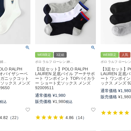
WEB限定
3足組
WEB限定
人気
ポロ ラルフローレン 婦人 紳士 靴下 2025FW
ポロ ラルフ ローレン 紳士 靴下
LO RALPH
【3足セット】POLO RALPH
【3足セット】PO
タジオバイザシーベ
LAUREN 足底パイル アーチサポ
LAUREN 足底
ーガニックコット
ート ワンポイント TOPバイカラ
ート ワンポイン
 ソックス メンズ
ー ショート丈ソックス メンズ
ックス メンズ 92
9650
92009511
通常価格
¥
1,98
通常価格
¥
1,980
販売価格
¥
1,98
販売価格
¥
1,980
税込
税込
4.82
（
22
）
4.86
（
14
）