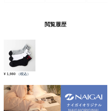
セット】 ワンポイント メ
ト丈 アーチサポート メン
混 ショート丈 
ンズ レディース
ズ 92009604
ンズ レディー
92022800
92009650
閲覧履歴
¥
1,980
（税込）