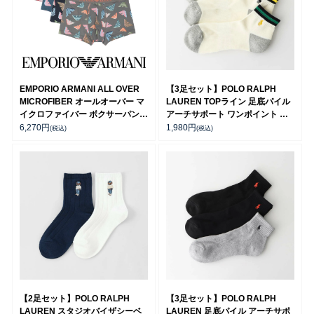
EMPORIO ARMANI ALL OVER
【3足セット】POLO RALPH
MICROFIBER オールオーバー マ
LAUREN TOPライン 足底パイル
イクロファイバー ボクサーパンツ
アーチサポート ワンポイント シ
【S/M/L/XL】 前閉じ EUサイズ メ
ョート丈 ソックス メンズ
6,270
円
1,980
円
(税込)
(税込)
ンズ 54061072
92009611
【2足セット】POLO RALPH
【3足セット】POLO RALPH
LAUREN スタジオバイザシーベ
LAUREN 足底パイル アーチサポ