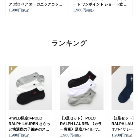
ア ポロベア オーガニックコット
ート ワンポイント ショート丈 ソ
ン混 ショート丈 ソックス メンズ
ックス メンズ 92009914
1,980
円
1,980
円
(税込)
(税込)
レディース 92009650
ランキング
≪WEB限定≫POLO
【3足セット】 POLO
【2足セット】P
RALPH LAUREN さらっ
RALPH LAUREN 《カラ
RALPH LAUR
と快適鹿の子編みのスニ
ー豊富》足底パイル ワン
オバイザシーベ
ーカー丈ソックス 【3足
ポイントソックス ショー
ア オーガニッ
1,980
円
1,980
円
1,980
円
(税込)
(税込)
(税込)