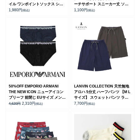
イル ワンポイントソックス ショ
ーチサポート スニーカー丈 ソッ
ート丈 アーチサポート メンズ
クス メンズ レディース 【365日
1,980
円
1,100
円
(税込)
(税込)
92009604
最短翌日発送】 92897501
50%OFF EMPORIO ARMANI
LANVIN COLLECTION 天竺無地
THE NEW ICON ニューアイコン
アロハ 5分丈 ハーフパンツ 【M L
ブリーフ 前閉じ EUサイズ メンズ
サイズ】 スウェットパンツ ラウ
アンダーウェア 54047294
ンジウェア メンズ 54466012
2,310
円
7,700
円
4,620
円
(税込)
(税込)