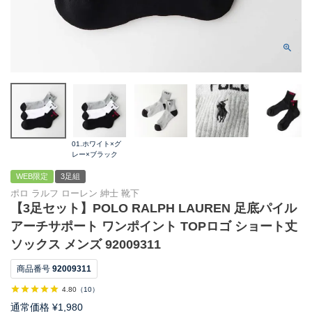
01.ホワイト×グ
レー×ブラック
WEB限定
3足組
ポロ ラルフ ローレン 紳士 靴下
【3足セット】POLO RALPH LAUREN 足底パイル
アーチサポート ワンポイント TOPロゴ ショート丈
ソックス メンズ 92009311
商品番号
92009311
4.80
（
10
）
通常価格
¥
1,980