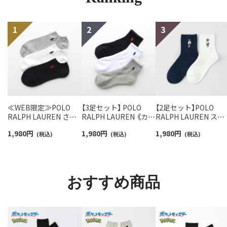
≪WEB限定≫POLO
【3足セット】 POLO
【2足セット】POLO
RALPH LAUREN さら
RALPH LAUREN 《カラ
RALPH LAUREN スタ
っと快適鹿の子編みの
ー豊富》足底パイル ワ
ジオバイザシーベア 
1,980
円
1,980
円
1,980
円
スニーカー丈ソックス
(税込)
ンポイントソックス シ
(税込)
ロベア オーガニック
(税込)
【3足セット】 ワンポイ
ョート丈 アーチサポー
ットン混 ショート丈 
ント メンズ レディース
ト メンズ 92009604
ックス メンズ レディ
92022800
ス 92009650
おすすめ商品