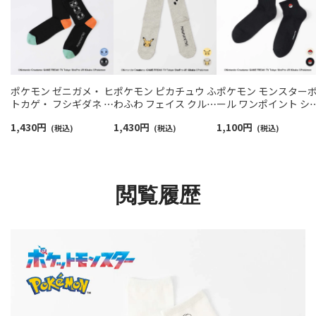
ポケモン ゼニガメ・ ヒ
ポケモン ピカチュウ ふ
ポケモン モンスター
トカゲ・ フシギダネ プ
わふわ フェイス クルー
ール ワンポイント シ
リント クルー丈 カジュ
丈 カジュアル ソックス
ート丈 カジュアル ソ
1,430
円
1,430
円
1,100
円
アル ソックス メンズ
(税込)
メンズ 日本製
(税込)
クス メンズ 02432202
(税込)
02432110
02432112
閲覧履歴