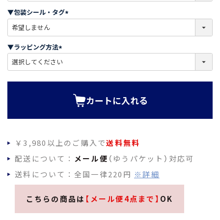
須
▼包装シール・タグ
)
(
必
須
▼ラッピング方法
)
(
必
須
)
カートに入れる
￥3,980以上のご購入で
送料無料
配送について：
メール便
（ゆうパケット）対応可
送料について：全国一律220円
※詳細
こちらの商品は
【メール便4点まで】
OK