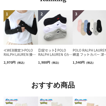
≪WEB限定≫POLO
【3足セット】 POLO
POLO RALPH LAURE
RALPH LAUREN 接触
RALPH LAUREN 《カラ
綿混 フットカバー 深
冷感 吸水速乾 2way ア
ー豊富》 足底パイル ア
き かかと滑り止め付
2,970
円
1,980
円
1,540
円
ームカバー ＆ レッグウ
(税込)
ーチサポート ワンポイ
(税込)
カバーソックス レデ
(税込)
ォーマー レディース
ント刺繍 スニーカー丈
ース 03207940
93228550
ソックス レディース
93246602
おすすめ商品