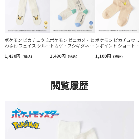
ポケモン ピカチュウ ふ
ポケモン ゼニガメ・ヒ
ポケモン ピカチュウ 
わふわ フェイス クルー
トカゲ・フシギダネ プ
ンポイント ショート
丈 カジュアル ソックス
リント クルー丈 カジュ
カジュアル ソックス 
1,430
円
1,430
円
1,100
円
レディース 日本製
(税込)
アル ソックス レディー
(税込)
ディース 03307015
(税込)
03307023
ス 03307022
閲覧履歴