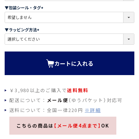
須
▼包装シール・タグ
)
(
必
須
▼ラッピング方法
)
(
必
須
)
カートに入れる
￥3,980以上のご購入で
送料無料
配送について：
メール便
（ゆうパケット）対応可
送料について：全国一律220円
※詳細
こちらの商品は
【メール便4点まで】
OK