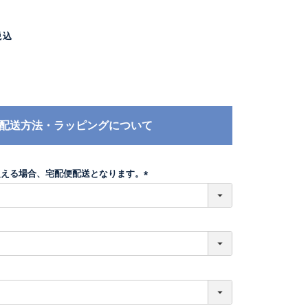
税込
配送方法・ラッピングについて
超える場合、宅配便配送となります。
(
必
須
)
必
須