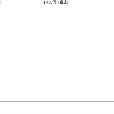
)
1,430
円
(税込)
93246602