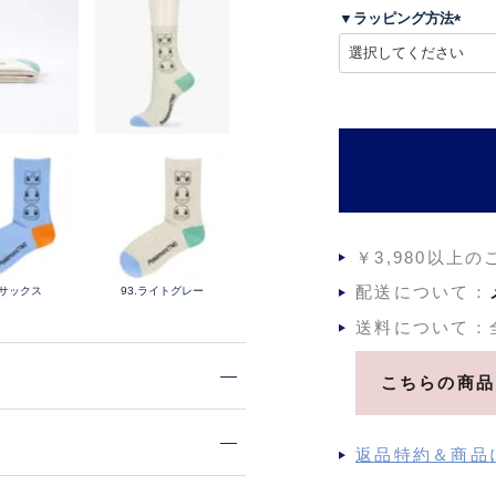
須
▼ラッピング方法
)
(
必
須
)
￥3,980以上
配送について：
.サックス
93.ライトグレー
送料について：
こちらの商品
返品特約＆商品