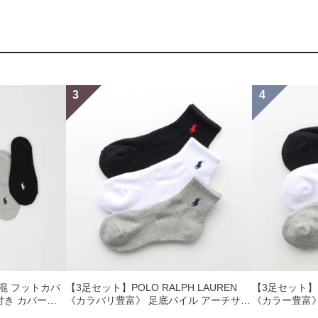
 綿混 フットカバ
【3足セット】POLO RALPH LAUREN
【3足セット】 P
付き カバーソ
《カラバリ豊富》 足底パイル アーチサポ
《カラー豊富》
40
ート ワンポイント刺繍 ショート丈 ソッ
ト ワンポイン