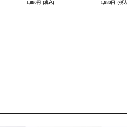
1,980
円
(税込)
1,980
円
(税込
クス レディース 93246604
クス レディース 