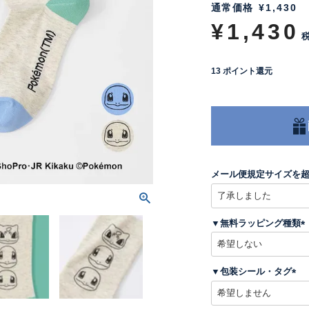
通常価格
¥
1,430
¥
1,430
13
ポイント還元
メール便規定サイズを
▼無料ラッピング種類
(
▼包装シール・タグ
)
(
必