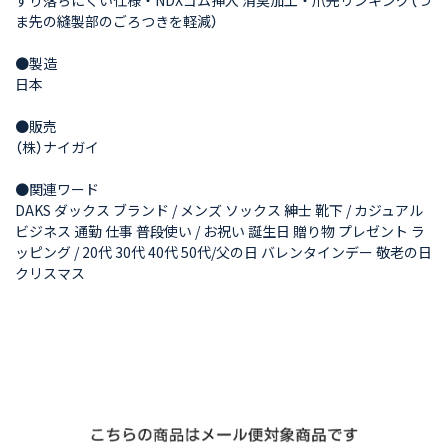
ずり落ちにくい仕様・NDXゴム挿入 消臭加工・爪先リンキング（つ
ま先の縫製部のごろつきを軽減）
●製造
日本
●販売
（株）ナイガイ
●関連ワード
DAKS ダックス ブランド / メンズ ソックス 紳士 靴下 / カジュアル
ビジネス 通勤 仕事 普段使い / お祝い 誕生日 贈り物 プレゼント ラ
ッピング / 20代 30代 40代 50代/父の日 バレンタインデー 敬老の日
クリスマス