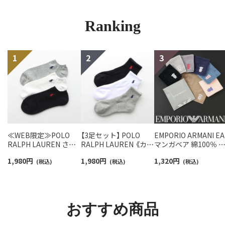
Ranking
≪WEB限定≫POLO
【3足セット】 POLO
EMPORIO ARMANI EA
RALPH LAUREN さら
RALPH LAUREN 《カラ
マンガベア 綿100％ 
っと快適鹿の子編みの
ー豊富》足底パイル ワ
ニタオル メンズ【365
1,980
円
1,980
円
1,320
円
スニーカー丈ソックス
(税込)
ンポイントソックス シ
(税込)
最短翌日発送】
(税込)
【3足セット】 ワンポイ
ョート丈 アーチサポー
02340025
ント メンズ レディース
ト メンズ 92009604
92022800
おすすめ商品