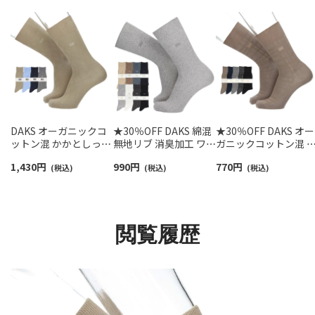
DAKS オーガニックコ
★30％OFF DAKS 綿混
★30％OFF DAKS オー
ットン混 かかとしっか
無地リブ 消臭加工 ワン
ガニックコットン混 
りホールド ダイヤリン
ポイント クルー丈 カジ
かとしっかりホールド
1,430
円
990
円
770
円
クス クルー丈 カジュア
(税込)
ュアルソックス メンズ
(税込)
ベーシックチェックリ
(税込)
ル ソックス メンズ
日本製 02512060
ンクス クルー丈 メン
02512678
カジュアル ソックス
02512668
閲覧履歴