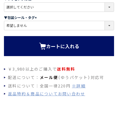
)
(
必
須
▼包装シール・タグ
)
(
必
須
)
カートに入れる
￥3,980以上のご購入で
送料無料
配送について：
メール便
（ゆうパケット）対応可
送料について：全国一律220円
※詳細
返品特約＆商品についてお問い合わせ