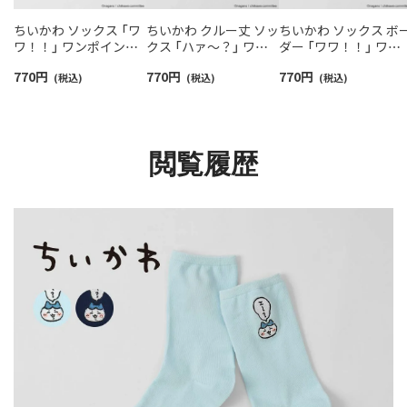
ちいかわ ソックス 「ワ
ちいかわ クルー丈 ソッ
ちいかわ ソックス ボ
ワ！！」 ワンポイント
クス 「ハァ〜？」 ワン
ダー 「ワワ！！」 ワン
刺繍 クルー丈 レディー
ポイント うさぎ刺繍 レ
ポイントちいかわ刺繍
770
円
770
円
770
円
ス 【365日最短翌日発
(税込)
ディース 【365日最短翌
(税込)
クルー丈 レディース
(税込)
送】 03197021
日発送】 03197025
【365日最短翌日発送】
03197022
閲覧履歴