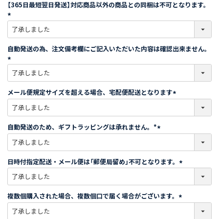
須
【365日最短翌日発送】対応商品以外の商品との同梱は不可となります。
)
(
必
須
自動発送の為、注文備考欄にご記入いただいた内容は確認出来ません。
)
(
必
須
メール便規定サイズを超える場合、宅配便配送となります
)
(
必
須
自動発送のため、ギフトラッピングは承れません。*
)
(
必
須
日時付指定配送・メール便は「郵便局留め」不可となります。
)
(
必
須
複数個購入された場合、複数個口で届く場合がございます。
)
(
必