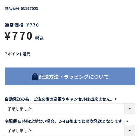
商品番号
03197023
通常価格
¥
770
¥
770
税込
7
ポイント還元
配送方法・ラッピングについて
自動発送の為、ご注文後の変更やキャンセルは出来ません。
(
必
須
宅配便 日時指定がない場合、2-4日後までに順次発送となります。
)
(
必