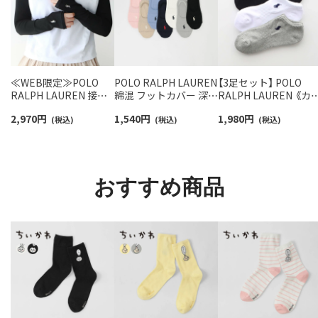
≪WEB限定≫POLO
POLO RALPH LAUREN
【3足セット】 POLO
RALPH LAUREN 接触
綿混 フットカバー 深履
RALPH LAUREN 《カ
冷感 吸水速乾 2way ア
き かかと滑り止め付き
ー豊富》 足底パイル ア
2,970
円
1,540
円
1,980
円
ームカバー ＆ レッグウ
(税込)
カバーソックス レディ
(税込)
ーチサポート ワンポ
(税込)
ォーマー レディース
ース 03207940
ント刺繍 スニーカー
93228550
ソックス レディース
93246602
おすすめ商品