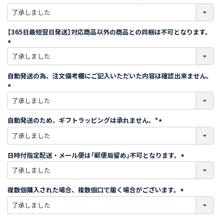
)
(
必
須
【365日最短翌日発送】対応商品以外の商品との同梱は不可となります。
)
(
必
須
自動発送の為、注文備考欄にご記入いただいた内容は確認出来ません。
)
(
必
須
自動発送のため、ギフトラッピングは承れません。*
)
(
必
須
日時付指定配送・メール便は「郵便局留め」不可となります。
)
(
必
須
複数個購入された場合、複数個口で届く場合がございます。
)
(
必
須