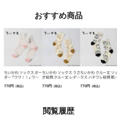
93228550
ソックス レディース
93246604
おすすめ商品
ちいかわ ソックス ボー
ちいかわ ソックス うさ
ちいかわ クルー丈 ソ
ダー 「ワワ！！」 ワン
ぎ総柄 クルー丈 レディ
クス ハチワレ総柄 靴
ポイントちいかわ刺繍
ース 【365日最短翌日発
レディース 【365日最
770
円
770
円
770
円
クルー丈 レディース
(税込)
送】 03197029
(税込)
翌日発送】 03197028
(税込)
【365日最短翌日発送】
03197022
閲覧履歴