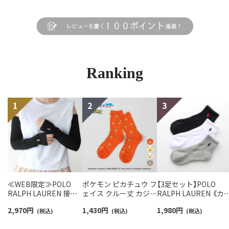
Ranking
≪WEB限定≫POLO
ポケモン ピカチュウ フ
【3足セット】POLO
RALPH LAUREN 接触
ェイス クルー丈 カジュ
RALPH LAUREN 《カ
冷感 吸水速乾 2way ア
アル ソックス レディー
バリ豊富》 足底パイル
2,970
円
1,430
円
1,980
円
ームカバー ＆ レッグウ
(税込)
ス 日本製 03307006
(税込)
アーチサポート ワン
(税込)
ォーマー レディース
イント刺繍 ショート