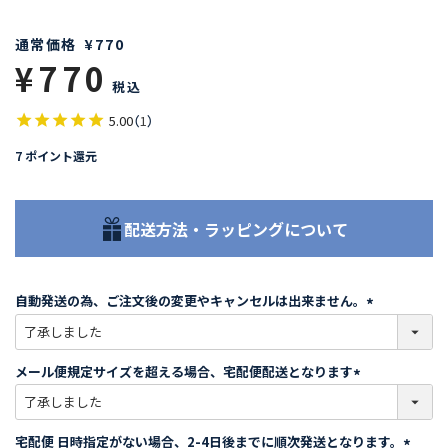
通常価格
¥
770
¥
770
税込
5.00
（
1
）
7
ポイント還元
配送方法・ラッピングについて
自動発送の為、ご注文後の変更やキャンセルは出来ません。
(
必
須
メール便規定サイズを超える場合、宅配便配送となります
)
(
必
須
宅配便 日時指定がない場合、2-4日後までに順次発送となります。