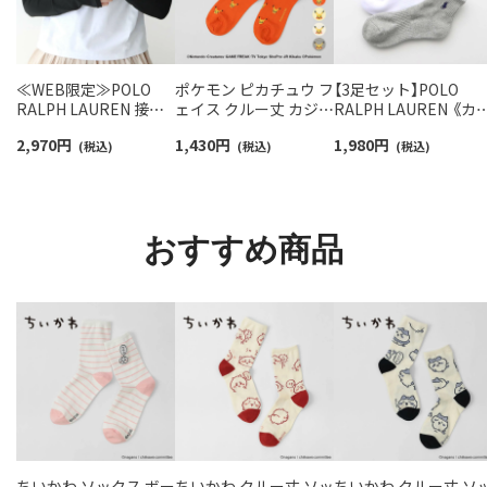
≪WEB限定≫POLO
ポケモン ピカチュウ フ
【3足セット】POLO
RALPH LAUREN 接触
ェイス クルー丈 カジュ
RALPH LAUREN 《カ
冷感 吸水速乾 2way ア
アル ソックス レディー
バリ豊富》 足底パイル
2,970
円
1,430
円
1,980
円
ームカバー ＆ レッグウ
(税込)
ス 日本製 03307006
(税込)
アーチサポート ワン
(税込)
ォーマー レディース
イント刺繍 ショート
93228550
ソックス レディース
93246604
おすすめ商品
ちいかわ ソックス ボー
ちいかわ クルー丈 ソッ
ちいかわ クルー丈 ソ