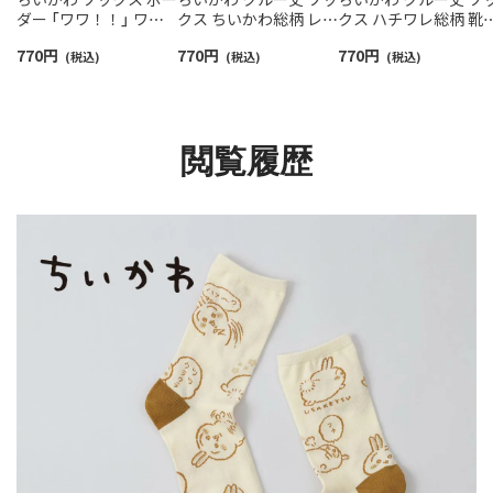
ダー 「ワワ！！」 ワン
クス ちいかわ総柄 レデ
クス ハチワレ総柄 靴
ポイントちいかわ刺繍
ィース 【365日最短翌日
レディース 【365日最
770
円
770
円
770
円
クルー丈 レディース
(税込)
発送】 03197027
(税込)
翌日発送】 03197028
(税込)
【365日最短翌日発送】
03197022
閲覧履歴