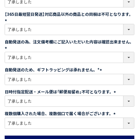
必
須
【365日最短翌日発送】対応商品以外の商品との同梱は不可となります。
)
(
必
須
自動発送の為、注文備考欄にご記入いただいた内容は確認出来ません。
)
(
必
須
自動発送のため、ギフトラッピングは承れません。*
)
(
必
須
日時付指定配送・メール便は「郵便局留め」不可となります。
)
(
必
須
複数個購入された場合、複数個口で届く場合がございます。
)
(
必
須
)