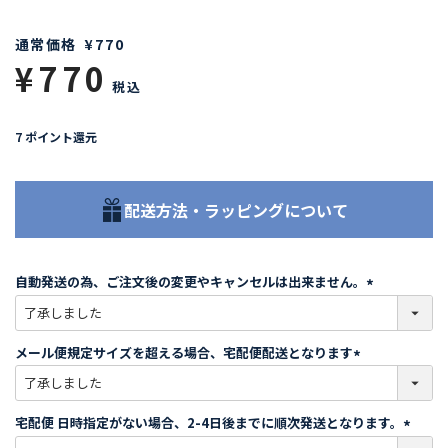
通常価格
¥
770
¥
770
税込
7
ポイント還元
配送方法・ラッピングについて
自動発送の為、ご注文後の変更やキャンセルは出来ません。
(
必
須
メール便規定サイズを超える場合、宅配便配送となります
)
(
必
須
宅配便 日時指定がない場合、2-4日後までに順次発送となります。
)
(