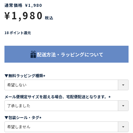
通常価格
¥
1,980
¥
1,980
税込
18
ポイント還元
配送方法・ラッピングについて
▼無料ラッピング種類
(
必
須
メール便規定サイズを超える場合、宅配便配送となります。
)
(
必
須
▼包装シール・タグ
)
(
必