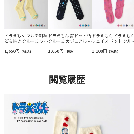
ドラえもん マルチ刺繍
ドラえもん 鈴ドット柄
ドラえもん ドラえも
どら焼き クルー丈 ソッ
クルー丈 カジュアル ソ
フェイス ドット クル
クス 靴下 レディース
ックス レディース 日本
丈 カジュアル ソック
1,650
円
1,650
円
1,100
円
03297101
(税込)
製 03297104
(税込)
レディース 03297120
(税込)
閲覧履歴