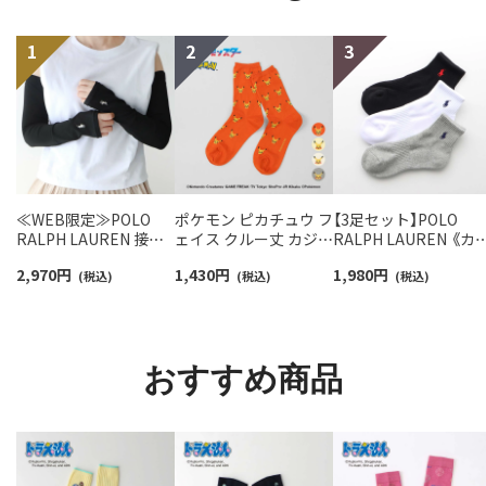
≪WEB限定≫POLO
ポケモン ピカチュウ フ
【3足セット】POLO
RALPH LAUREN 接触
ェイス クルー丈 カジュ
RALPH LAUREN 《カ
冷感 吸水速乾 2way ア
アル ソックス レディー
バリ豊富》 足底パイル
2,970
円
1,430
円
1,980
円
ームカバー ＆ レッグウ
(税込)
ス 日本製 03307006
(税込)
アーチサポート ワン
(税込)
ォーマー レディース
イント刺繍 ショート
93228550
ソックス レディース
93246604
おすすめ商品