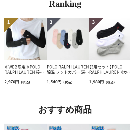
Ranking
≪WEB限定≫POLO
POLO RALPH LAUREN
【3足セット】POLO
RALPH LAUREN 接触
綿混 フットカバー 深履
RALPH LAUREN 《カ
冷感 吸水速乾 2way ア
き かかと滑り止め付き
バリ豊富》 足底パイル
2,970
円
1,540
円
1,980
円
ームカバー ＆ レッグウ
(税込)
カバーソックス レディ
(税込)
アーチサポート ワン
(税込)
ォーマー レディース
ース 03207940
イント刺繍 ショート
93228550
ソックス レディース
93246604
おすすめ商品