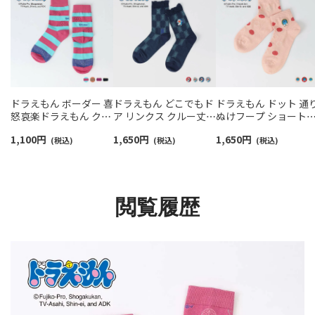
ドラえもん ボーダー 喜
ドラえもん どこでもド
ドラえもん ドット 通
怒哀楽ドラえもん クル
ア リンクス クルー丈
ぬけフープ ショート
ー丈 カジュアル ソック
カジュアル ソックス レ
カジュアル ソックス 
1,100
円
1,650
円
1,650
円
ス レディース
(税込)
ディース 日本製
(税込)
ディース 日本製
(税込)
03297121
03297118
03297122
閲覧履歴