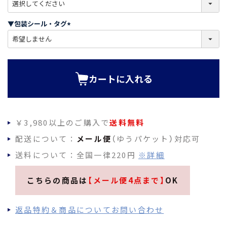
(
必
須
▼包装シール・タグ
)
(
必
須
)
カートに入れる
￥3,980以上のご購入で
送料無料
配送について：
メール便
（ゆうパケット）対応可
送料について：全国一律220円
※詳細
こちらの商品は
【メール便4点まで】
OK
返品特約＆商品についてお問い合わせ