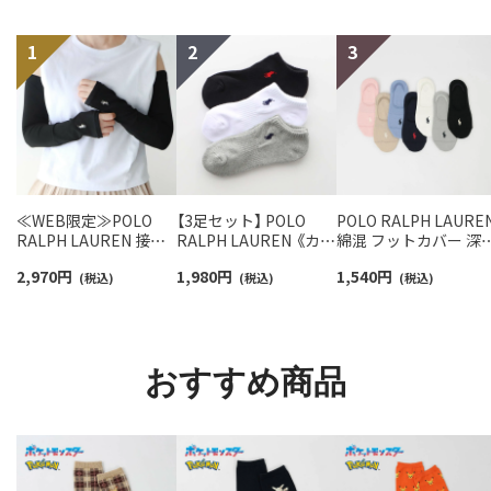
≪WEB限定≫POLO
【3足セット】 POLO
POLO RALPH LAURE
RALPH LAUREN 接触
RALPH LAUREN 《カラ
綿混 フットカバー 深
冷感 吸水速乾 2way ア
ー豊富》 足底パイル ア
き かかと滑り止め付
2,970
円
1,980
円
1,540
円
ームカバー ＆ レッグウ
(税込)
ーチサポート ワンポイ
(税込)
カバーソックス レデ
(税込)
ォーマー レディース
ント刺繍 スニーカー丈
ース 03207940
93228550
ソックス レディース
93246602
おすすめ商品