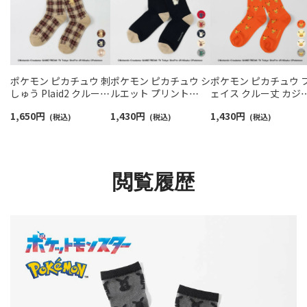
ポケモン ピカチュウ 刺
ポケモン ピカチュウ シ
ポケモン ピカチュウ 
しゅう Plaid2 クルー丈
ルエット プリント
ェイス クルー丈 カジ
カジュアル ソックス レ
Plaid3 クルー丈 カジュ
アル ソックス レディ
1,650
円
1,430
円
1,430
円
ディース 日本製
(税込)
アル ソックス レディー
(税込)
ス 日本製 03307006
(税込)
03307011
ス 03307012
閲覧履歴