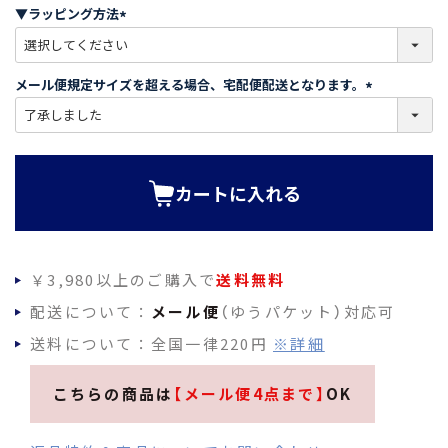
須
▼ラッピング方法
)
(
必
須
メール便規定サイズを超える場合、宅配便配送となります。
)
(
必
須
)
カートに入れる
￥3,980以上のご購入で
送料無料
配送について：
メール便
（ゆうパケット）対応可
送料について：全国一律220円
※詳細
こちらの商品は
【メール便4点まで】
OK