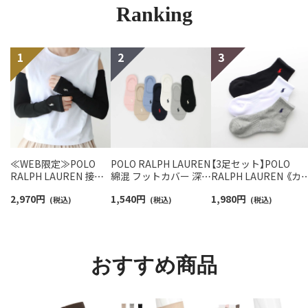
Ranking
≪WEB限定≫POLO
POLO RALPH LAUREN
【3足セット】POLO
RALPH LAUREN 接触
綿混 フットカバー 深履
RALPH LAUREN 《カ
冷感 吸水速乾 2way ア
き かかと滑り止め付き
バリ豊富》 足底パイル
2,970
円
1,540
円
1,980
円
ームカバー ＆ レッグウ
(税込)
カバーソックス レディ
(税込)
アーチサポート ワン
(税込)
ォーマー レディース
ース 03207940
イント刺繍 ショート
93228550
ソックス レディース
93246604
おすすめ商品