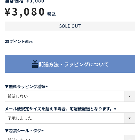
通常価格
¥
3,080
¥
3,080
税込
SOLD OUT
28
ポイント還元
配送方法・ラッピングについて
▼無料ラッピング種類
(
必
須
メール便規定サイズを超える場合、宅配便配送となります。
)
(
必
須
▼包装シール・タグ
)
(