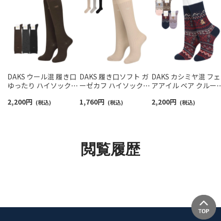
DAKS ウール混 履き口
DAKS 履き口ソフト ガ
DAKS カシミヤ混 フェ
ゆったり ハイソックス
ーゼカフ ハイソックス
アアイル ベア クルー
無地 レディース 日本製
レディース 日本製
ソックス レディース
2,200
円
1,760
円
2,200
円
03368721
(税込)
03367073
(税込)
03368738
(税込)
閲覧履歴