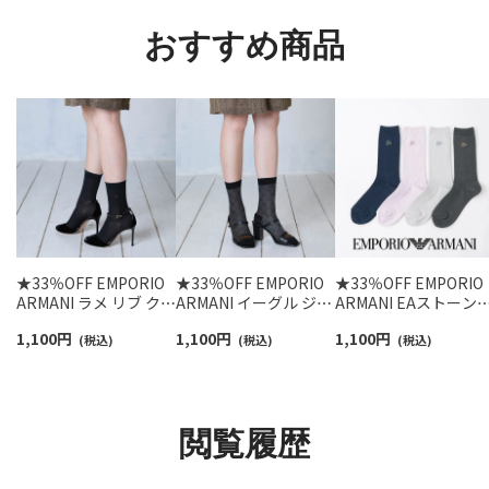
93246602
おすすめ商品
★33％OFF EMPORIO
★33％OFF EMPORIO
★33％OFF EMPORIO
ARMANI ラメ リブ クル
ARMANI イーグル ジャ
ARMANI EAストーン
ー丈 ソックス レディー
ガード クルー丈 ソック
しゅう クルー丈 ソッ
1,100
円
1,100
円
1,100
円
ス 日本製 03447100
(税込)
ス レディース 日本製
(税込)
ス レディース 日本製
(税込)
03447103
03447105
閲覧履歴