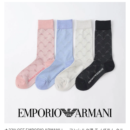
★33％OFF EMPORIO ARMANI レーヨンシルク混 モノグラム クル