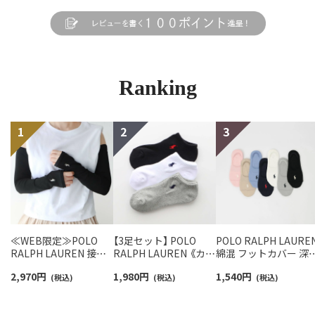
Ranking
≪WEB限定≫POLO
【3足セット】 POLO
POLO RALPH LAURE
RALPH LAUREN 接触
RALPH LAUREN 《カラ
綿混 フットカバー 深
冷感 吸水速乾 2way ア
ー豊富》 足底パイル ア
き かかと滑り止め付
2,970
円
1,980
円
1,540
円
ームカバー ＆ レッグウ
(税込)
ーチサポート ワンポイ
(税込)
カバーソックス レデ
(税込)
ォーマー レディース
ント刺繍 スニーカー丈
ース 03207940
93228550
ソックス レディース