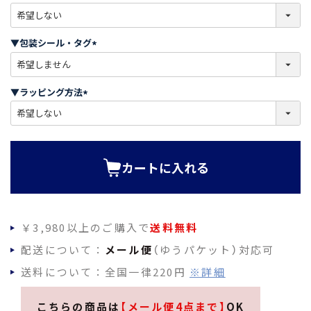
)
(
必
須
▼包装シール・タグ
)
(
必
須
▼ラッピング方法
)
(
必
須
)
カートに入れる
￥3,980以上のご購入で
送料無料
配送について：
メール便
（ゆうパケット）対応可
送料について：全国一律220円
※詳細
こちらの商品は
【メール便4点まで】
OK