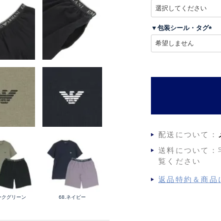
(
必
須
▼包装シール・タグ
)
(
必
須
)
配送について：
送料について：
覧ください
返品特約＆商品
ダークグリーン
68.ネイビー