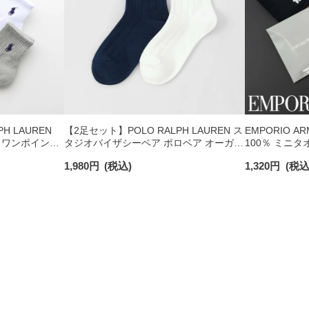
H LAUREN
【2足セット】POLO RALPH LAUREN ス
EMPORIO A
 ワンポイント
タジオバイザシーベア ポロベア オーガニ
100％ ミニタ
チサポート メ
ックコットン混 ショート丈 ソックス メ
日発送】 0234
1,980
円
(税込)
1,320
円
(税込
ンズ レディース 92009650