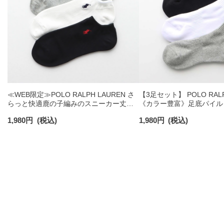
≪WEB限定≫POLO RALPH LAUREN さ
【3足セット】 POLO RALP
らっと快適鹿の子編みのスニーカー丈ソ
《カラー豊富》足底パイル
ックス 【3足セット】 ワンポイント メン
ソックス ショート丈 アー
1,980
円
(税込)
1,980
円
(税込)
ズ レディース 92022800
ンズ 92009604