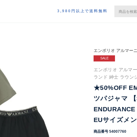
3,980円以上で送料無料
エンポリオ アルマー
SALE
エンポリオ アルマー
ランド 紳士 ラウン
★50%OFF E
ツパジャマ 【
ENDURANC
EUサイズメンズ 
商品番号
54007760