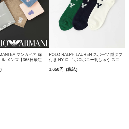
RMANI EA マンガベア 綿
POLO RALPH LAUREN スポーツ 踵タブ
オル メンズ【365日最短翌
付き NY ロゴ ポロポニー刺しゅう スニー
0025
カー丈 オーガニックコットン混 メンズ
)
1,650
円
(税込)
ソックス 02022328