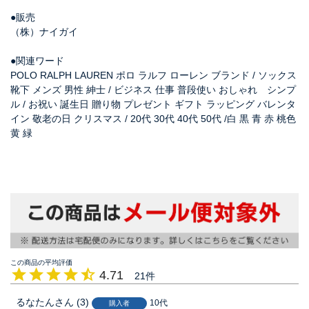
●販売
（株）ナイガイ
●関連ワード
POLO RALPH LAUREN ポロ ラルフ ローレン ブランド / ソックス
靴下 メンズ 男性 紳士 / ビジネス 仕事 普段使い おしゃれ シンプ
ル / お祝い 誕生日 贈り物 プレゼント ギフト ラッピング バレンタ
イン 敬老の日 クリスマス / 20代 30代 40代 50代 /白 黒 青 赤 桃色
黄 緑
4.71
21
るなたん
3
10代
購入者