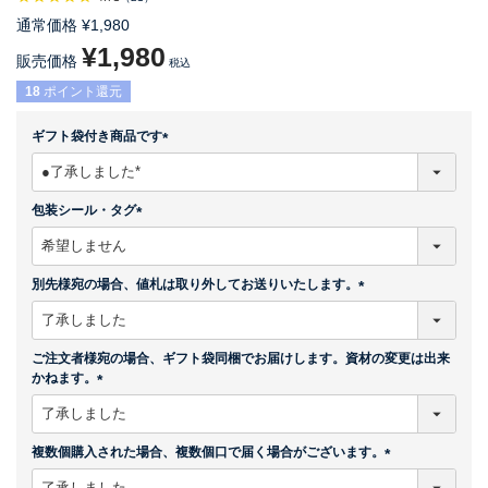
通常価格
¥
1,980
¥
1,980
販売価格
税込
18
ポイント還元
ギフト袋付き商品です
(
必
須
包装シール・タグ
)
(
必
須
別先様宛の場合、値札は取り外してお送りいたします。
)
(
必
須
ご注文者様宛の場合、ギフト袋同梱でお届けします。資材の変更は出来
)
かねます。
(
必
須
複数個購入された場合、複数個口で届く場合がございます。
)
(