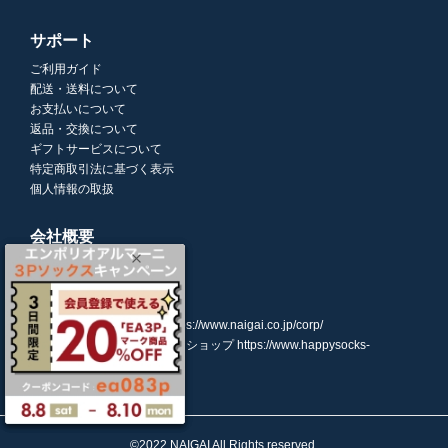
サポート
ご利用ガイド
配送・送料について
お支払いについて
返品・交換について
ギフトサービスについて
特定商取引法に基づく表示
個人情報の取扱
会社概要
株式会社ナイガイ
(東証スタンダード市場上場)
107-0052
東京都港区赤坂7丁目8-5
https://www.naigai.co.jp/corp/
ハッピーソックスオンラインショップ
https://www.happysocks-
japan.com/
©2022 NAIGAI All Rights reserved.