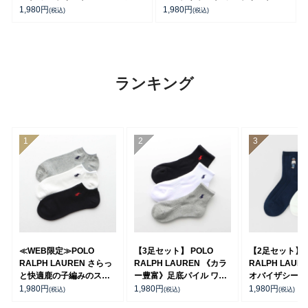
ート丈 ソックス メンズ
ョート丈 ソックス メンズ
1,980
円
1,980
円
(税込)
(税込)
92009311
92009611
ランキング
≪WEB限定≫POLO
【3足セット】 POLO
【2足セット】P
RALPH LAUREN さらっ
RALPH LAUREN 《カラ
RALPH LAUR
と快適鹿の子編みのスニ
ー豊富》足底パイル ワン
オバイザシーベ
ーカー丈ソックス 【3足
ポイントソックス ショー
ア オーガニッ
1,980
円
1,980
円
1,980
円
(税込)
(税込)
(税込)
セット】 ワンポイント メ
ト丈 アーチサポート メン
混 ショート丈 