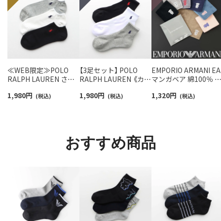
≪WEB限定≫POLO
【3足セット】 POLO
EMPORIO ARMANI EA
RALPH LAUREN さら
RALPH LAUREN 《カラ
マンガベア 綿100％ 
っと快適鹿の子編みの
ー豊富》足底パイル ワ
ニタオル メンズ【365
1,980
円
1,980
円
1,320
円
スニーカー丈ソックス
(税込)
ンポイントソックス シ
(税込)
最短翌日発送】
(税込)
【3足セット】 ワンポイ
ョート丈 アーチサポー
02340025
ント メンズ レディース
ト メンズ 92009604
92022800
おすすめ商品