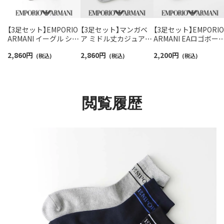
【3足セット】EMPORIO
【3足セット】マンガベ
【3足セット】EMPORIO
ARMANI イーグル ショ
ア ミドル丈カジュアル
ARMANI EAロゴボー
ート丈 足底パイル EA
ソックス 足底パイル メ
ー スニーカー丈 足底
2,860
円
2,860
円
2,200
円
カジュアルソックス メ
(税込)
ンズ 【365日最短翌日発
(税込)
イル EA カジュアルソ
(税込)
ンズ 92342719
送】92342721
ックス メンズ 【365日
最短翌日発送】
92342717
閲覧履歴