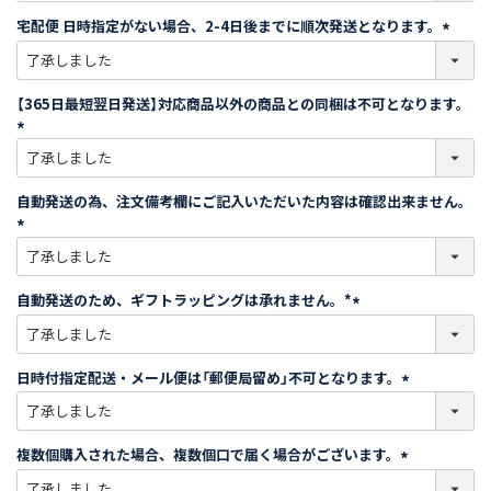
須
宅配便 日時指定がない場合、2-4日後までに順次発送となります。
)
(
必
須
【365日最短翌日発送】対応商品以外の商品との同梱は不可となります。
)
(
必
須
自動発送の為、注文備考欄にご記入いただいた内容は確認出来ません。
)
(
必
須
自動発送のため、ギフトラッピングは承れません。*
)
(
必
須
日時付指定配送・メール便は「郵便局留め」不可となります。
)
(
必
須
複数個購入された場合、複数個口で届く場合がございます。
)
(