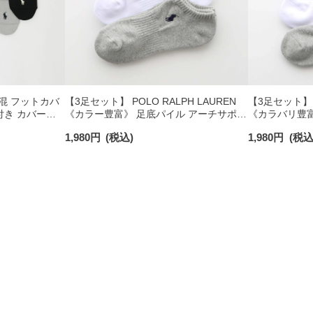
 綿混 フットカバ
【3足セット】 POLO RALPH LAUREN
【3足セット】PO
付き カバーソ
《カラー豊富》 足底パイル アーチサポー
《カラバリ豊富
40
ト ワンポイント刺繍 スニーカー丈 ソッ
ート ワンポイ
1,980
円
(税込)
1,980
円
(税込
クス レディース 93246602
クス レディース 