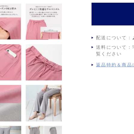
配送について：
送料について：
覧ください
返品特約＆商品