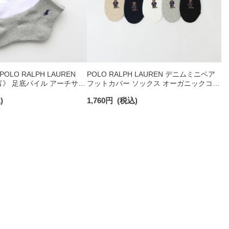
LO RALPH LAUREN
POLO RALPH LAUREN デニムミニベア
》 足底パイル アーチサポ
フットカバー ソックス オーガニックコッ
ント刺繍 ショート丈 ソッ
トン混 レディース 03207920
)
1,760
円
(税込)
93246604