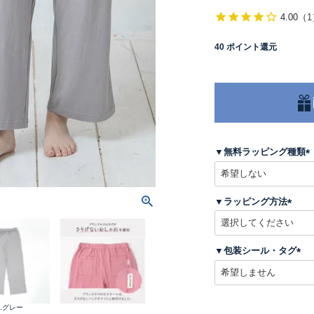
4.00
（
1
40
ポイント還元
▼無料ラッピング種類
(
▼ラッピング方法
)
(
必
須
▼包装シール・タグ
)
(
必
須
)
5.グレー