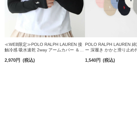
≪WEB限定≫POLO RALPH LAUREN 接
POLO RALPH LAUREN
触冷感 吸水速乾 2way アームカバー ＆
ー 深履き かかと滑り止め
レッグウォーマー レディース 93228550
ックス レディース 032079
2,970
円
(税込)
1,540
円
(税込)