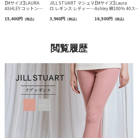
【Mサイズ】LAURA
JILL STUART マシュマ
【Mサイズ】Laura
ASHLEY コットン
ロ レギンス レディース
Ashley 綿100％ 40ス
100％ 中わたニットキ
93141007
ース かぶり パジャマ
15,400
円
3,960
円
16,500
円
ルト ルイースフローラ
(税込)
(税込)
長袖 長丈パンツ
(税込)
ルパジャマ 長袖 長丈パ
Rubens ルーベンス レ
ンツ 前ボタン レディー
ディース 73281832
ス 73285232
閲覧履歴