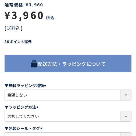
通常価格
¥
3,960
¥
3,960
税込
送料込
36
ポイント還元
配送方法・ラッピングについて
▼無料ラッピング種類
(
必
須
▼ラッピング方法
)
(
必
須
▼包装シール・タグ
)
(