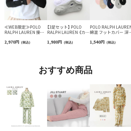
≪WEB限定≫POLO
【3足セット】 POLO
POLO RALPH LAURE
RALPH LAUREN 接触
RALPH LAUREN 《カラ
綿混 フットカバー 深
冷感 吸水速乾 2way ア
ー豊富》 足底パイル ア
き かかと滑り止め付
2,970
円
1,980
円
1,540
円
ームカバー ＆ レッグウ
(税込)
ーチサポート ワンポイ
(税込)
カバーソックス レデ
(税込)
ォーマー レディース
ント刺繍 スニーカー丈
ース 03207940
93228550
ソックス レディース
93246602
おすすめ商品