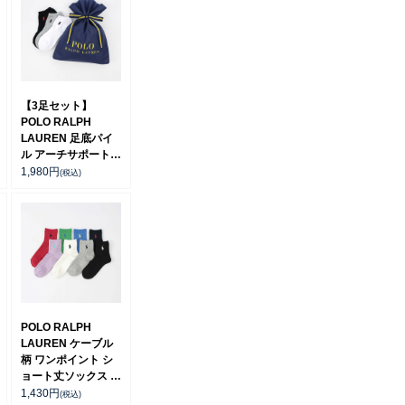
【3足セット】
POLO RALPH
LAUREN 足底パイ
ル アーチサポート
ワンポイント スニー
1,980
円
(税込)
カー丈 ソックス レ
ディース 93246912
POLO RALPH
LAUREN ケーブル
柄 ワンポイント シ
ョート丈ソックス オ
ーガニックコットン
1,430
円
(税込)