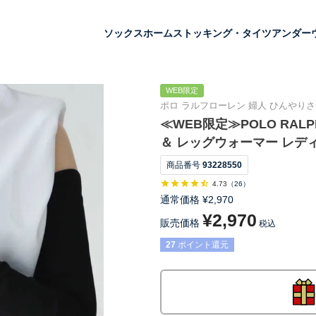
ソックス
ホーム
ストッキング・タイツ
アンダー
WEB限定
ポロ ラルフローレン 婦人 ひんやりさ
≪WEB限定≫POLO RALP
＆ レッグウォーマー レディー
商品番号
93228550
4.73
（
26
）
通常価格
¥
2,970
¥
2,970
販売価格
税込
27
ポイント還元