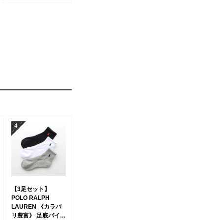
混 レディース
03207386
【3足セット】
POLO RALPH
LAUREN 《カラバ
リ豊富》 足底パイル