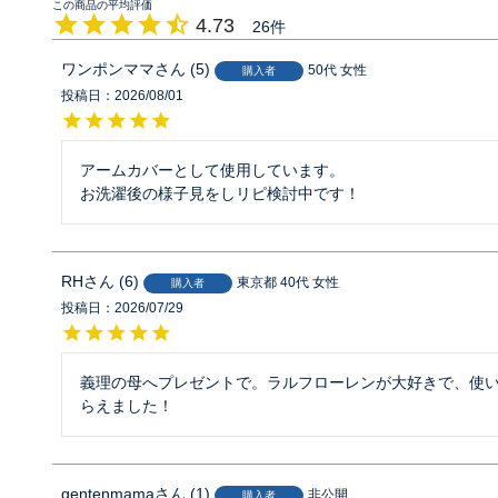
4.73
26
ワンポンママ
5
50代
女性
購入者
投稿日
2026/08/01
アームカバーとして使用しています。

お洗濯後の様子見をしリピ検討中です！
RH
6
東京都
40代
女性
購入者
投稿日
2026/07/29
義理の母へプレゼントで。ラルフローレンが大好きで、使
らえました！
gentenmama
1
非公開
購入者