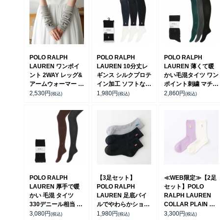
POLO RALPH
POLO RALPH
POLO RALPH
LAUREN ワンポイ
LAUREN 10分丈レ
LAUREN 薄くて暖
ント 2WAY レッグ&
ギンス シルクプロテ
かい毛混タイツ ワン
アームウォーマー オ
イン加工 ソフトな肌
ポイント刺繍 マチ付
ーガニックコットン
触 80デニールワン
レディース
2,530
円
1,980
円
2,860
円
(税込)
(税込)
(税込)
混 レディース
ポイント刺繍 レディ
01847611
03228638
ース 01842580
POLO RALPH
【3足セット】
≪WEB限定≫【2足
LAUREN 厚手で暖
POLO RALPH
セット】POLO
かい 毛混 タイツ
LAUREN 足底パイ
RALPH LAUREN
330デニール相当 マ
ルでやわらかショー
COLLAR PLAIN ＆
チ付 ワンポイント刺
ト丈ソックス レディ
RIB クルー丈 ソック
3,080
円
1,980
円
3,300
円
(税込)
(税込)
(税込)