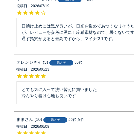
投稿日
2026/07/19
日焼け止めには黒が良いが、日光を集めてあつくなりそう
が、レビューを参考に黒に！冷感素材なので、暑くないです
通す指穴があると最高ですから、マイナス1です。
オレンジ
3
50代
購入者
投稿日
2026/06/23
とても気に入って洗い替えに買いました

冷んやり着け心地も良いです
まま
10
50代
女性
購入者
投稿日
2026/06/08