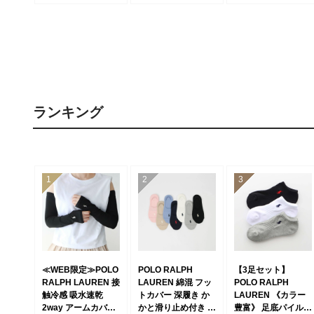
繍 レディース
ース 93246914
ス レディース
01847612
93246300
ランキング
≪WEB限定≫POLO
POLO RALPH
【3足セット】
RALPH LAUREN 接
LAUREN 綿混 フッ
POLO RALPH
触冷感 吸水速乾
トカバー 深履き か
LAUREN 《カラー
2way アームカバー
かと滑り止め付き カ
豊富》 足底パイル