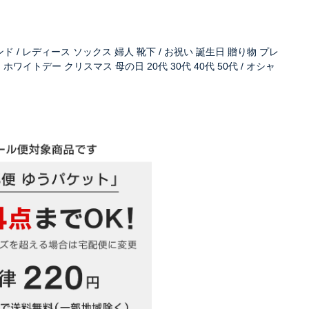
ブランド / レディース ソックス 婦人 靴下 / お祝い 誕生日 贈り物 プレ
ワイトデー クリスマス 母の日 20代 30代 40代 50代 / オシャ