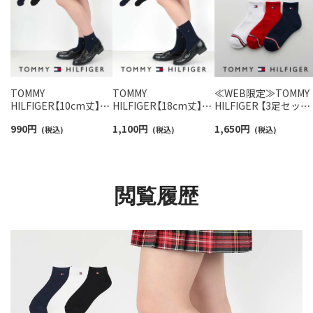
TOMMY
TOMMY
≪WEB限定≫TOMMY
HILFIGER【10cm丈】ス
HILFIGER【18cm丈】ス
HILFIGER 【3足セット
クールソックス ワンポ
クールソックス ワンポ
ワンポイント ショー
990
円
1,100
円
1,650
円
イント 両面刺繍 ショー
(税込)
イント 両面刺繍 レディ
(税込)
丈ソックス オーガニ
(税込)
ト丈 レディース 【365
ース ショート丈 ソック
クコットン混 足底パ
日最短翌日発送】
ス 【365日最短翌日発
ル ユニセックス 【365
93481801
送】 93481802
日最短翌日発送】
92554052
閲覧履歴