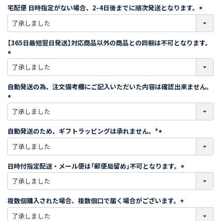
須
宅配便 日時指定がない場合、2-4日後までに順次発送となります。
)
(
必
須
【365日最短翌日発送】対応商品以外の商品との同梱は不可となります。
)
(
必
須
自動発送の為、注文備考欄にご記入いただいた内容は確認出来ません。
)
(
必
須
自動発送のため、ギフトラッピングは承れません。*
)
(
必
須
日時付指定配送・メール便は「郵便局留め」不可となります。
)
(
必
須
複数個購入された場合、複数個口で届く場合がございます。
)
(