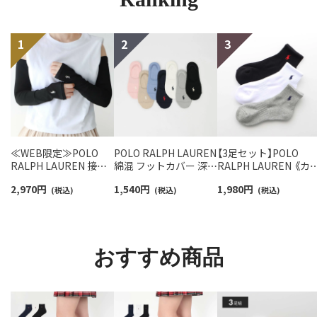
≪WEB限定≫POLO
POLO RALPH LAUREN
【3足セット】POLO
RALPH LAUREN 接触
綿混 フットカバー 深履
RALPH LAUREN 《カ
冷感 吸水速乾 2way ア
き かかと滑り止め付き
バリ豊富》 足底パイル
2,970
円
1,540
円
1,980
円
ームカバー ＆ レッグウ
(税込)
カバーソックス レディ
(税込)
アーチサポート ワン
(税込)
ォーマー レディース
ース 03207940
イント刺繍 ショート
93228550
ソックス レディース
93246604
おすすめ商品