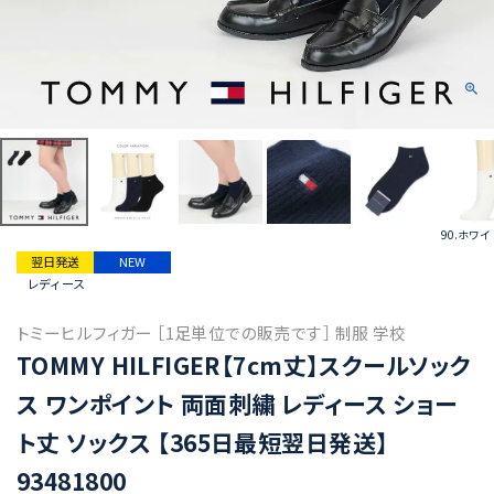
90.ホワイ
翌日発送
NEW
レディース
トミーヒルフィガー ［1足単位での販売です］ 制服 学校
TOMMY HILFIGER【7cm丈】スクールソック
ス ワンポイント 両面刺繍 レディース ショー
ト丈 ソックス 【365日最短翌日発送】
93481800