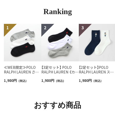
Ranking
≪WEB限定≫POLO
【3足セット】 POLO
【2足セット】POLO
RALPH LAUREN さら
RALPH LAUREN 《カラ
RALPH LAUREN スタ
っと快適鹿の子編みの
ー豊富》足底パイル ワ
ジオバイザシーベア 
1,980
円
1,980
円
1,980
円
スニーカー丈ソックス
(税込)
ンポイントソックス シ
(税込)
ロベア オーガニック
(税込)
【3足セット】 ワンポイ
ョート丈 アーチサポー
ットン混 ショート丈 
ント メンズ レディース
ト メンズ 92009604
ックス メンズ レディ
92022800
ス 92009650
おすすめ商品