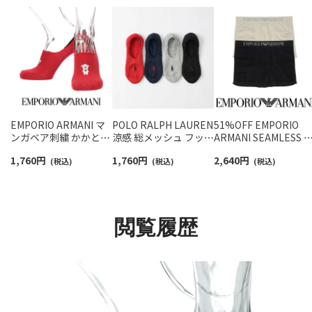
EMPORIO ARMANI マ
POLO RALPH LAUREN
51%OFF EMPORIO
ンガベア刺繍 かかと滑
涼感 総メッシュ フット
ARMANI SEAMLESS 
り止め付き フットカバ
カバー かかと滑り止め
ームレス ボクサーパ
1,760
円
1,760
円
2,640
円
ー メンズ 02322371
(税込)
付き 02022321
(税込)
ツ 前閉じ EUサイズ メ
(税込)
ンズ 男性 プレゼント
アンダーウェア
54045281
閲覧履歴