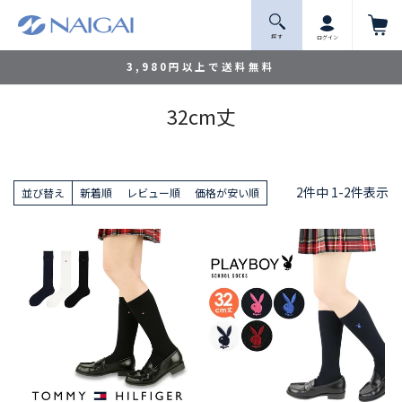
探 す
ログイン
3,980円以上で送料無料
32cm丈
2
件中
1
-
2
件表示
並び替え
新着順
レビュー順
価格が安い順