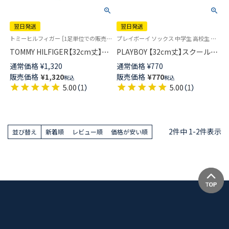
翌日発送
翌日発送
トミーヒルフィガー ［1足単位での販売です］ 学校 制服 靴下
プレイボーイ ソックス 中学生 高校生 学校 制服 靴下 旧03737353
TOMMY HILFIGER【32cm丈】ス
PLAYBOY 【32cm丈】スクールソ
クールソックス ワンポイント
ックス ワンポイント 片面刺繍
通常価格
¥
1,320
通常価格
¥
770
両面刺繍 レディース ハイソッ
入り リブ レディース 【365日最
販売価格
¥
1,320
販売価格
¥
770
税込
税込
クス 【365日最短翌日発送】
短翌日発送】03737753
5.00
（
1
）
5.00
（
1
）
93481804
2
件中
1
-
2
件表示
並び替え
新着順
レビュー順
価格が安い順