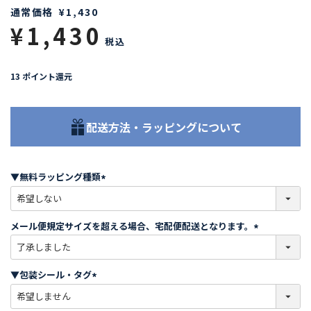
通常価格
¥
1,430
¥
1,430
税込
13
ポイント還元
配送方法・ラッピングについて
▼無料ラッピング種類
(
必
須
メール便規定サイズを超える場合、宅配便配送となります。
)
(
必
須
▼包装シール・タグ
)
(
必