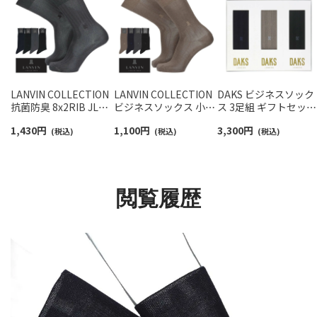
LANVIN COLLECTION
LANVIN COLLECTION
DAKS ビジネスソック
抗菌防臭 8x2RIB JL刺
ビジネスソックス 小寸
ス 3足組 ギフトセット
繍 クルー丈 ビジネスソ
大寸 抗菌防臭 平無地
綿100％ オールシーズ
1,430
円
1,100
円
3,300
円
ックス メンズ
(税込)
タックストライプJLカ
(税込)
ン用 クルー丈 メンズ
(税込)
02402019
ット クルー丈 メンズ
日本製 包装済
02402030
02534008（DA-30）
giftset
閲覧履歴