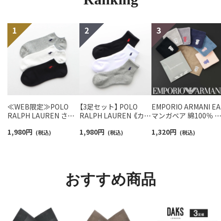
≪WEB限定≫POLO
【3足セット】 POLO
EMPORIO ARMANI EA
RALPH LAUREN さら
RALPH LAUREN 《カラ
マンガベア 綿100％ 
っと快適鹿の子編みの
ー豊富》足底パイル ワ
ニタオル メンズ【365
1,980
円
1,980
円
1,320
円
スニーカー丈ソックス
(税込)
ンポイントソックス シ
(税込)
最短翌日発送】
(税込)
【3足セット】 ワンポイ
ョート丈 アーチサポー
02340025
ント メンズ レディース
ト メンズ 92009604
92022800
おすすめ商品