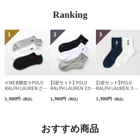
Ranking
≪WEB限定≫POLO
【3足セット】 POLO
【2足セット】POLO
RALPH LAUREN さら
RALPH LAUREN 《カラ
RALPH LAUREN スタ
っと快適鹿の子編みの
ー豊富》足底パイル ワ
ジオバイザシーベア 
1,980
円
1,980
円
1,980
円
スニーカー丈ソックス
(税込)
ンポイントソックス シ
(税込)
ロベア オーガニック
(税込)
【3足セット】 ワンポイ
ョート丈 アーチサポー
ットン混 ショート丈 
ント メンズ レディース
ト メンズ 92009604
ックス メンズ レディ
92022800
ス 92009650
おすすめ商品