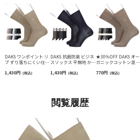
DAKS ワンポイント リ
DAKS 抗菌防臭 ビジネ
★30％OFF DAKS オー
ブ ずり落ちにくい仕様
スソックス 平無地 かか
ガニックコットン混 
消臭加工 24cm丈 クル
としっかりホールド ク
かとしっかりホールド
1,430
円
1,430
円
770
円
ー丈 カジュアル ソック
(税込)
ルー丈 メンズ
(税込)
ベーシックチェックリ
(税込)
ス 日本製 メンズ
02502572
ンクス クルー丈 メン
02512065
カジュアル ソックス
02512668
閲覧履歴