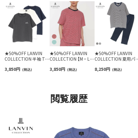
★50%OFF LANVIN
★50%OFF LANVIN
★50%OFF LANVIN
COLLECTION 半袖 Tシ
COLLECTION 【M・Lサ
COLLECTION 夏用パ
ャツ【M Lサイズ】天竺
イズ】 60ニットパイル
ャマ 上下セット【M L
3,850
円
3,850
円
8,250
円
杢無地 シーズンロゴ 綿
(税込)
ボーダー 半袖 ラウンジ
(税込)
イズ】先染め 天竺杢ボ
(税込)
100% メンズ パジャマ
ウェア メンズ
ーダー 天竺無地 綿
54454012
54424024
100% 半袖長丈パンツ
メンズ 54452011
閲覧履歴