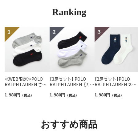
Ranking
≪WEB限定≫POLO
【3足セット】 POLO
【2足セット】POLO
RALPH LAUREN さら
RALPH LAUREN 《カラ
RALPH LAUREN スタ
っと快適鹿の子編みの
ー豊富》足底パイル ワ
ジオバイザシーベア 
1,980
円
1,980
円
1,980
円
スニーカー丈ソックス
(税込)
ンポイントソックス シ
(税込)
ロベア オーガニック
(税込)
【3足セット】 ワンポイ
ョート丈 アーチサポー
ットン混 ショート丈 
ント メンズ レディース
ト メンズ 92009604
ックス メンズ レディ
92022800
ス 92009650
おすすめ商品