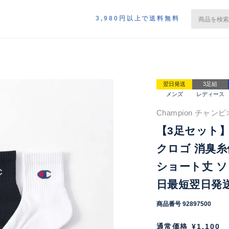
3,980円以上で送料無料
翌日発送
3足組
メンズ
レディース
Champion チャン
【3足セット】C
クロゴ 消臭糸
ショート丈 ソ
日最短翌日発送】
商品番号
92897500
通常価格
¥
1,100