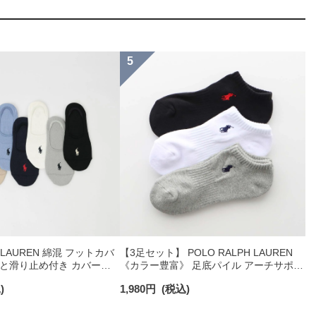
H LAUREN 綿混 フットカバ
【3足セット】 POLO RALPH LAUREN
かと滑り止め付き カバーソ
《カラー豊富》 足底パイル アーチサポー
 03207940
ト ワンポイント刺繍 スニーカー丈 ソッ
)
1,980
円
(税込)
クス レディース 93246602