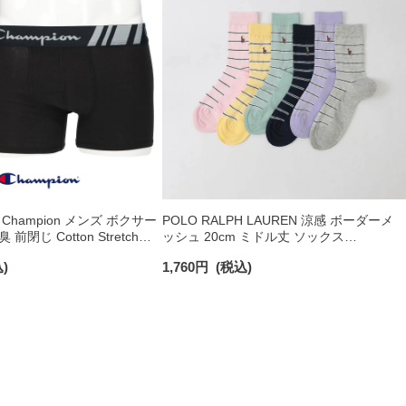
hampion メンズ ボクサー
POLO RALPH LAUREN 涼感 ボーダーメ
前閉じ Cotton Stretch
ッシュ 20cm ミドル丈 ソックス
ンピオン 【365日最短翌日発
02012537
)
1,760
円
(税込)
1