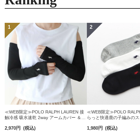
≪WEB限定≫POLO RALPH LAUREN 接
≪WEB限定≫POLO RALPH
触冷感 吸水速乾 2way アームカバー ＆
らっと快適鹿の子編みのス
レッグウォーマー レディース 93228550
ックス 【3足セット】 ワ
2,970
円
(税込)
1,980
円
(税込)
ズ レディース 92022800