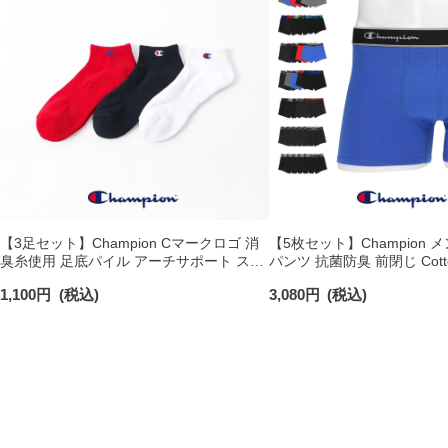
【3足セット】Champion Cマークロゴ 消
【5枚セット】Champion 
臭糸使用 足底パイル アーチサポート スニ
パンツ 抗菌防臭 前閉じ Cotton
ーカー丈 ソックス メンズ レディース
Trunk 【365日最短翌日発送】
1,100
円
(税込)
3,080
円
(税込)
【365日最短翌日発送】 92897501