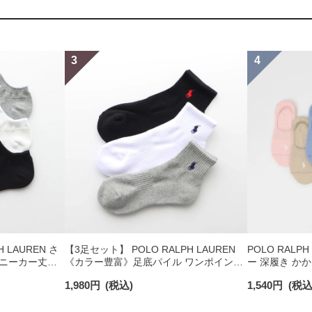
 LAUREN さ
【3足セット】 POLO RALPH LAUREN
POLO RALP
ニーカー丈ソ
《カラー豊富》足底パイル ワンポイント
ー 深履き か
ンポイント メン
ソックス ショート丈 アーチサポート メ
ックス レディース
1,980
円
(税込)
1,540
円
(税込
ンズ 92009604