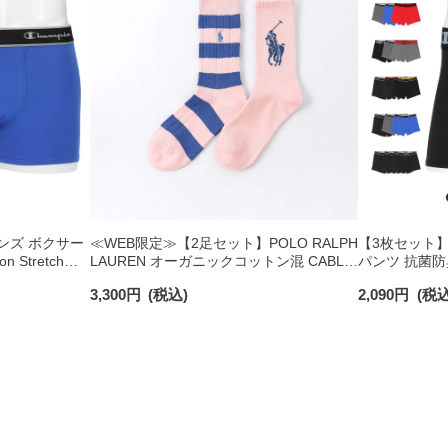
メンズ ボクサー
≪WEB限定≫【2足セット】POLO RALPH
【3枚セット】C
 Stretch
LAUREN オーガニックコットン混 CABLE
パンツ 抗菌防臭 
 95450002
STRIPE ＆ BIG POLO PLAYER クルー丈
Trunk チャ
3,300
円
(税込)
2,090
円
(税込
ソックス レディース 93246301
送】 9545000