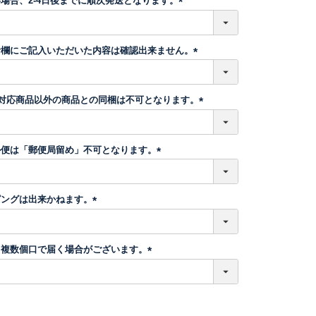
場合、2-4日後までに順次発送となります。
)
(
必
須
考欄にご記入いただいた内容は確認出来ません。
)
(
必
須
】対応商品以外の商品との同梱は不可となります。
)
(
必
須
ル便は「郵便局留め」不可となります。
)
(
必
須
ピングは出来かねます。
)
(
必
須
、複数個口で届く場合がございます。
)
(
必
須
)