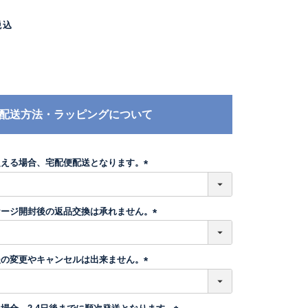
税込
配送方法・ラッピングについて
超える場合、宅配便配送となります。
(
必
須
ケージ開封後の返品交換は承れません。
)
(
必
須
後の変更やキャンセルは出来ません。
)
(
必
須