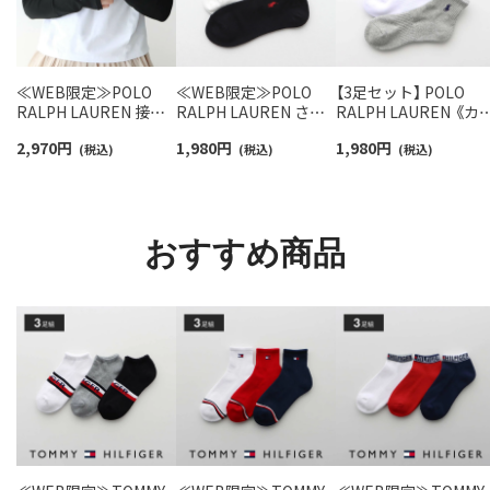
≪WEB限定≫POLO
≪WEB限定≫POLO
【3足セット】 POLO
RALPH LAUREN 接触
RALPH LAUREN さら
RALPH LAUREN 《カ
冷感 吸水速乾 2way ア
っと快適鹿の子編みの
ー豊富》足底パイル ワ
2,970
円
1,980
円
1,980
円
ームカバー ＆ レッグウ
(税込)
スニーカー丈ソックス
(税込)
ンポイントソックス 
(税込)
ォーマー レディース
【3足セット】 ワンポイ
ョート丈 アーチサポ
93228550
ント メンズ レディース
ト メンズ 92009604
92022800
おすすめ商品