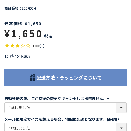
商品番号
92554054
通常価格
¥
1,650
¥
1,650
税込
3.00
（
1
）
15
ポイント還元
配送方法・ラッピングについて
自動発送の為、ご注文後の変更やキャンセルは出来ません。
(
必
須
メール便規定サイズを超える場合、宅配便配送となります。(必須)
)
(