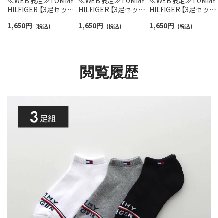
≪WEB限定≫TOMMY
≪WEB限定≫TOMMY
≪WEB限定≫TOMMY
HILFIGER 【3足セット】
HILFIGER 【3足セット】
HILFIGER 【3足セット
足底パイル フロントロ
ワンポイント ショート
足底パイル トップロ
1,650
円
1,650
円
1,650
円
ゴ オーガニックコット
(税込)
丈ソックス オーガニッ
(税込)
オーガニックコットン
(税込)
ン混 スニーカー丈 ソッ
クコットン混 足底パイ
混 スニーカー丈ソッ
クス ユニセックス
ル ユニセックス 【365
ス ユニセックス【365
【365日最短翌日発送】
日最短翌日発送】
最短翌日発送】
92554057
92554052
92554056
閲覧履歴