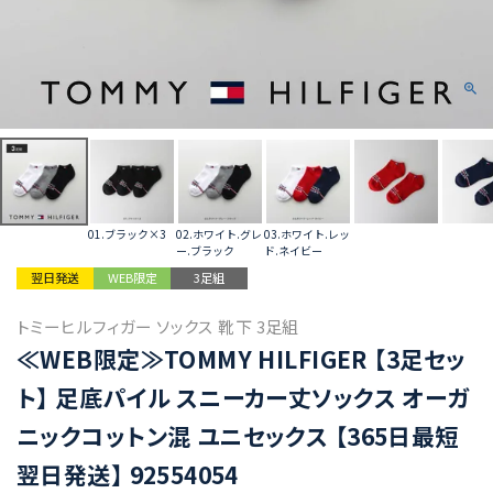
01.ブラック×3
02.ホワイト.グレ
03.ホワイト.レッ
ー.ブラック
ド.ネイビー
翌日発送
WEB限定
3足組
トミーヒルフィガー ソックス 靴下 3足組
≪WEB限定≫TOMMY HILFIGER 【3足セッ
ト】 足底パイル スニーカー丈ソックス オーガ
ニックコットン混 ユニセックス 【365日最短
翌日発送】 92554054