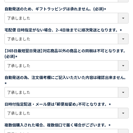
必
須
自動発送のため、ギフトラッピングは承れません。(必須)
)
(
必
須
宅配便 日時指定がない場合、2-4日後までに順次発送となります。
)
(
必
須
【365日最短翌日発送】対応商品以外の商品との同梱は不可となります。
)
(必須)
(
必
須
自動発送の為、注文備考欄にご記入いただいた内容は確認出来ません。
)
(
必
須
日時付指定配送・メール便は「郵便局留め」不可となります。
)
(
必
須
複数個購入された場合、複数個口で届く場合がございます。
)
(