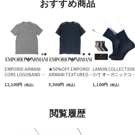
おすすめ商品
EMPORIO ARMANI
★50%OFF EMPORIO
LANVIN COLLECTION
CORE LOGOBAND コ
ARMANI TEXTURED
小寸 オーガニックコ
ア ロゴバンド 半袖 Tシ
LOGOBAND CREW
トン混 リブソックス 
12,100
円
5,500
円
1,100
円
ャツ EUサイズ メンズ
(税込)
NECK T-SHIRT 半袖 T
(税込)
イドチェッカー ミド
(税込)
54066694
シャツ EUサイズ メン
丈 メンズ 02412134
ズ 54007737
閲覧履歴