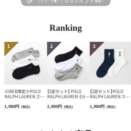
Ranking
≪WEB限定≫POLO
【3足セット】 POLO
【2足セット】POLO
RALPH LAUREN さら
RALPH LAUREN 《カラ
RALPH LAUREN スタ
っと快適鹿の子編みの
ー豊富》足底パイル ワ
ジオバイザシーベア 
1,980
円
1,980
円
1,980
円
スニーカー丈ソックス
(税込)
ンポイントソックス シ
(税込)
ロベア オーガニック
(税込)
【3足セット】 ワンポイ
ョート丈 アーチサポー
ットン混 ショート丈 
ント メンズ レディース
ト メンズ 92009604
ックス メンズ レディ
92022800
ス 92009650