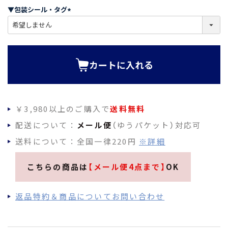
須
▼包装シール・タグ
)
(
必
須
)
カートに入れる
￥3,980以上のご購入で
送料無料
配送について：
メール便
（ゆうパケット）対応可
送料について：全国一律220円
※詳細
こちらの商品は
【メール便4点まで】
OK
返品特約＆商品についてお問い合わせ