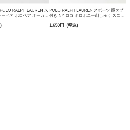
LO RALPH LAUREN ス
POLO RALPH LAUREN スポーツ 踵タブ
ーベア ポロベア オーガニ
付き NY ロゴ ポロポニー刺しゅう スニー
 ショート丈 ソックス メ
カー丈 オーガニックコットン混 メンズ
)
1,650
円
(税込)
92009650
ソックス 02022328