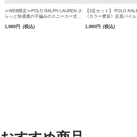
≪WEB限定≫POLO RALPH LAUREN さ
【3足セット】 POLO RALP
らっと快適鹿の子編みのスニーカー丈ソ
《カラー豊富》足底パイル
ックス 【3足セット】 ワンポイント メン
ソックス ショート丈 アー
1,980
円
(税込)
1,980
円
(税込)
ズ レディース 92022800
ンズ 92009604