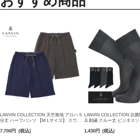
おすすめ商品
LANVIN COLLECTION 天竺無地 アロハ 5
LANVIN COLLECTION 抗菌
分丈 ハーフパンツ 【M Lサイズ】 スウェ
JL刺繍 クルー丈 ビジネス
ットパンツ ラウンジウェア メンズ
02402019
7,700
円
(税込)
1,430
円
(税込)
54466012