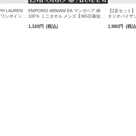
H LAUREN
EMPORIO ARMANI EA マンガベア 綿
【2足セット】PO
 ワンポイント
100％ ミニタオル メンズ【365日最短翌
タジオバイザシ
チサポート メ
日発送】 02340025
ックコットン混
1,320
円
(税込)
1,980
円
(税込
ンズ レディース 