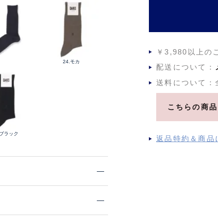
￥3,980以上
24.モカ
配送について：
送料について：
こちらの商品
.ブラック
返品特約＆商品