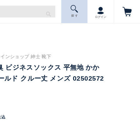
探 す
ログイン
インショップ 紳士 靴下
防臭 ビジネスソックス 平無地 かか
ド クルー丈 メンズ 02502572
税込