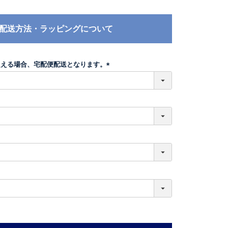
配送方法・ラッピングについて
超える場合、宅配便配送となります。
(
必
須
)
必
須