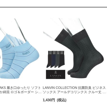
DAKS 履き口ゆったり ソフト
LANVIN COLLECTION 抗菌防臭 ビジネス
か綿混 ロゴ＆ボーダー ショ
ソックス アールデコリンクス クルー丈 メ
 カジュアル ソックス
ンズ 02402039
1,430
円
(税込)