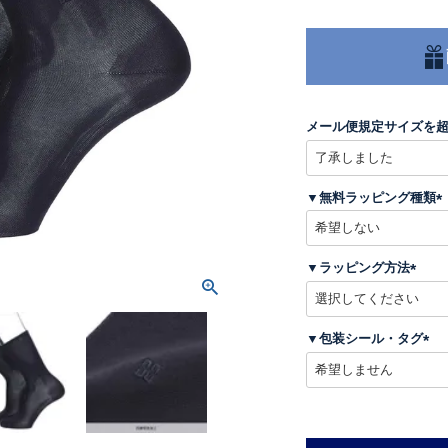
メール便規定サイズを
▼無料ラッピング種類
(
▼ラッピング方法
)
(
必
須
▼包装シール・タグ
)
(
必
須
)