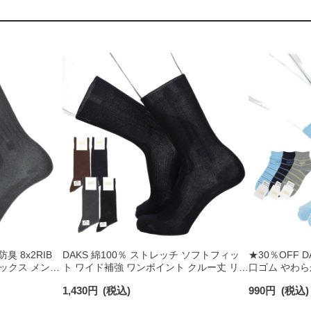
防臭 8x2RIB
DAKS 綿100％ ストレッチ ソフトフィッ
★30％OFF 
ソックス メンズ
ト ワイド補強 ワンポイント クルー丈 リブ
口ゴム やわら
ビジネスソックス メンズ 日本製
ート丈 メンズ
1,430
円
(税込)
990
円
(税込)
02502560
02512720