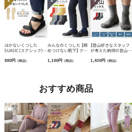
はかないくつした
みんなのくつした 【締
【登山好きなスタッフ
SUASIC（スアシック）
めつけない靴下】 クル
が考えた納得の登山用
スリム＆ワイドタイプ
ー丈ふんわりガーゼ
靴下】NAIGAI TRAIL 
880
円
1,100
円
1,430
円
抗菌防臭 ソックス メン
(税込)
【24-26cm】【26-28cm】
(税込)
リノウール混 クルー
(税込)
ズ レディース 【365日
足口ふんわり オーガニ
メンズ＆レディース
最短翌日発送】
ックコットン
【365日最短翌日発送】
96405001
02422415
90301018
おすすめ商品