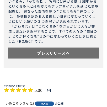
いぐるみ、「かわろね」。名前には糸から織地 織地から
ぬいぐるみへと形を変えるアップサイクルを通じた環境
配慮と、 異なった表情を持つ “つなぐるみ” 達のよう
に、 多様性を認めあえる優しい世界に変わっていくよ
うにという願いの 2 つの思いが込められています。
「かわろね」 は “つなぐるみ” をきっかけに人々が交
流しお互いを理解することで、すべての人々の “毎日の
足どりが軽くなる”世の中に変わっていくことを目標と
した PROJECT です。
プレスリリースへ
5.00
3
いぬごろう
1
非公開
購入者