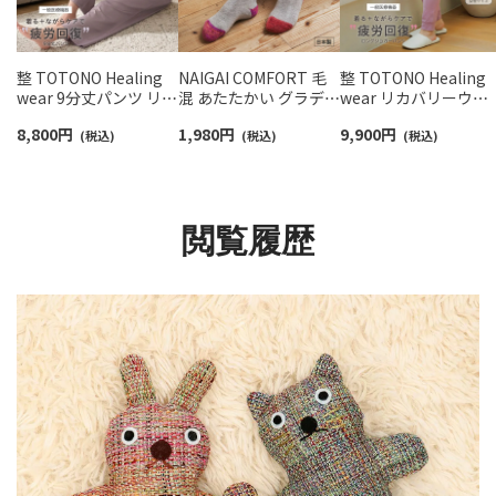
整 TOTONO Healing
NAIGAI COMFORT 毛
整 TOTONO Healing
wear 9分丈パンツ リカ
混 あたたかい グラデー
wear リカバリーウェ
バリーウェア 疲労回復
ション 総パイル ルーム
ア 疲労回復 ロングジ
8,800
円
1,980
円
9,900
円
遠赤外線 血行促進 一般
(税込)
ソックス 履き口ゆった
(税込)
ガーパンツ レディー
(税込)
医療機器 TERAX
り レディース
遠赤外線 血行促進 一
TECHNOLOGY
03022608
医療機器 TERAX
LIGHT（テラックス テ
TECHNOLOGY（テラ
クノロジー ライト）ユ
クス テクノロジー）
閲覧履歴
ニセックス 97321008
73210002