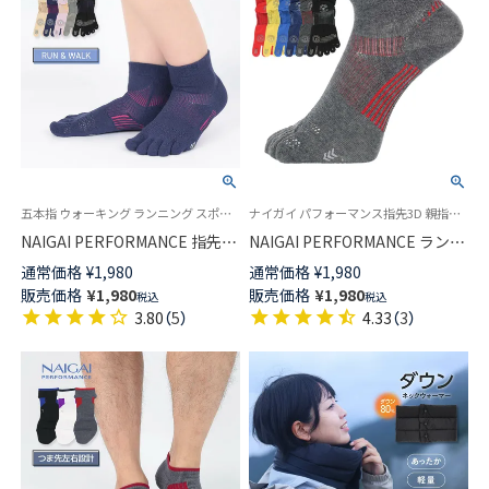
五本指 ウォーキング ランニング スポーツ 婦人 靴下 ナイガイ パフォーマンス
ナイガイ パフォーマンス指先3D 親指セパレート ワイドヒール設計 消臭素材使用 アーチフィットサポート
NAIGAI PERFORMANCE 指先
NAIGAI PERFORMANCE ランニ
3D 親指セパレート 5本指ソック
ング 5本指ソックス 吸水速乾 メ
通常価格
¥
1,980
通常価格
¥
1,980
ス ワイドヒール設計 消臭 メッ
ッシュ編み ショート丈 メンズ
販売価格
¥
1,980
販売価格
¥
1,980
税込
税込
シュ編み ショート丈 レディー
02332201
3.80
（
5
）
4.33
（
3
）
ス 03050107