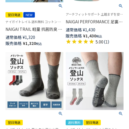
アーチフィットサポート 土踏まずを安定 スポーツ 90°ヒール 婦人 靴下ナイガイ パフォーマンス
翌日発送
NEW
NAIGAI PERFORMANCE 足裏ア
ナイガイトレイル 送料無料 コットン 柿渋染め タオル スポーツタオル 乾きやすい 小さく畳める アウトドア キャンプ 登山 猛暑対策 グッズ
ーチにフィット ランニング・ウ
NAIGAI TRAIL 軽量 抗菌防臭 柿
通常価格
¥
1,430
ォーキングをサポートするソッ
渋染め糸使用 タオル 綿100％ 日
販売価格
¥
1,430
税込
通常価格
¥
1,320
クス 消臭糸使用 ショート丈 レ
本製 【365日最短翌日発送】
5.00
（
1
）
販売価格
¥
1,320
ディース 03050111
税込
90370810
翌日発送
送料無料
翌日発送