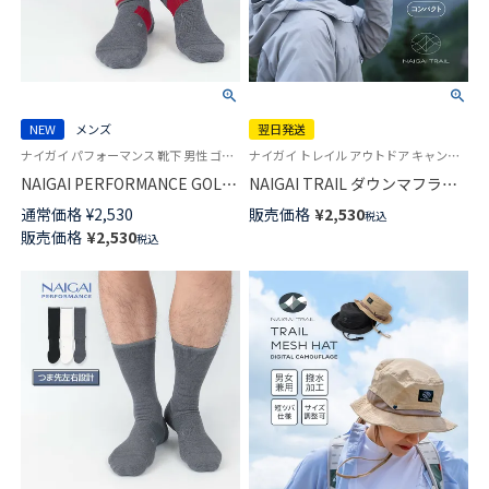
NEW
メンズ
翌日発送
ナイガイ パフォーマンス 靴下 男性 ゴルフ スポーツ
ナイガイ トレイル アウトドア キャンプ 登山 キャンプ トレイルランニング トレラン グッズ
NAIGAI PERFORMANCE GOLF
NAIGAI TRAIL ダウンマフラー
スポーツ ショート丈 ソックス
撥水 保温 軽量 防風 スポーツ
通常価格
¥
2,530
販売価格
¥
2,530
税込
アーチフィットサポートメンズ
【365日最短翌日発送】
販売価格
¥
2,530
税込
02332222
90370804