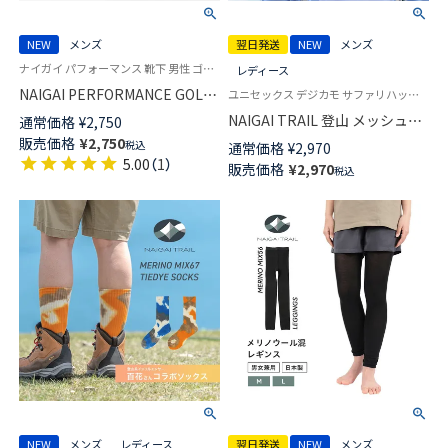
NEW
メンズ
翌日発送
NEW
メンズ
ナイガイ パフォーマンス 靴下 男性 ゴルフ スポーツ
レディース
NAIGAI PERFORMANCE GOLF
ユニセックス デジカモ サファリハット 帽子 トレイルランニング キャンプ アウトドア
スポーツ アーチフィットサポー
NAIGAI TRAIL 登山 メッシュ撥
通常価格
¥
2,750
ト クルー丈 ソックス メンズ
水 バケットハット デジタルカ
販売価格
¥
2,750
税込
通常価格
¥
2,970
02332221
モ柄 オールシーズン サイズ調
5.00
（
1
）
販売価格
¥
2,970
税込
整 メンズ レディース 【365日最
短翌日発送】 90370811
NEW
メンズ
レディース
翌日発送
NEW
メンズ