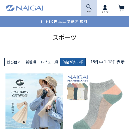
探 す
ログイン
3,980円以上で送料無料
スポーツ
18
件中
1
-
18
件表示
並び替え
新着順
レビュー順
価格が安い順