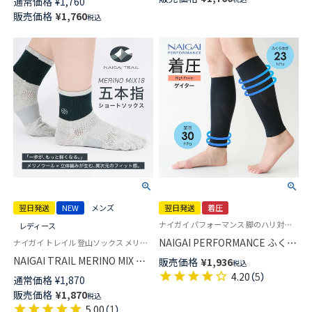
通常価格
¥
1,760
ットストッパー付 ショート丈
足底パイル編み ショート丈 日
販売価格
¥
1,760
レディース 03050005
税込
本製 【365日最短翌日発送】
90370005
翌日発送
NEW
メンズ
翌日発送
着圧
ナイガイ パフォーマンス 脚のハリ対策立ち仕事・よく歩く日に 旅行 出張 ウォーキング ランニング マラソン 着圧 弾性ストッキング 弾性 加圧 ゲーター
レディース
NAIGAI PERFORMANCE ふくら
ナイガイ トレイル 登山ソックス メリノウール混 送料無料 ユニセックス
はぎサポーター ゲイター 段階
NAIGAI TRAIL MERINO MIX メ
販売価格
¥
1,936
税込
サポート 足口23hPa 足首30hPa
リノウール18％ 5本指 スポーツ
4.20
（
5
）
通常価格
¥
1,870
着圧ソックス 吸水速乾 メンズ
ソックス アーチフィットサポー
販売価格
¥
1,870
レディース 【365日最短翌日発
税込
ト メッシュ＆足底滑り止め付
送】90301007
5.00
（
1
）