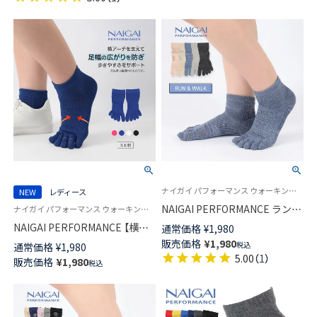
ショート丈 メンズ レディース
【365日最短翌日発送】90370010
ナイガイ パフォーマンス ウォーキング ランニング スポーツ 5本指 婦人 靴下
NEW
レディース
NAIGAI PERFORMANCE ラン＆
ナイガイ パフォーマンス ウォーキング ランニング スポーツ 女性 婦人 靴下
ウォーク 5本指メランジショー
NAIGAI PERFORMANCE 【横ア
通常価格
¥
1,980
ト丈ソックス 3Dセパレートア
ーチサポートソックス】 5本指
販売価格
¥
1,980
税込
通常価格
¥
1,980
ーチフィット レディース
ショート丈 3Dセパレート 消臭
5.00
（
1
）
販売価格
¥
1,980
03050108
税込
糸使用 レディース 日本製
03050110