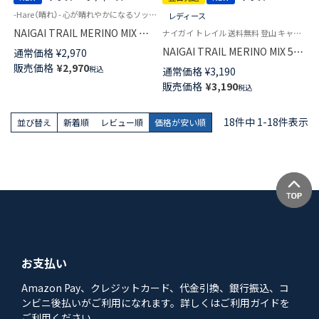
-Hare（晴れ）- 心が晴れやかになるソックス 登山 メンズ レディース ユニセックス
レディース
NAIGAI TRAIL MERINO MIX ×
ナイガイ トレイル 送料無料 登山 キャンプ アウトドア グッズ レギンス
TIE DYE 登山系インフルエンサ
NAIGAI TRAIL MERINO MIX 56
通常価格
¥
2,970
ー百花さんコラボソックス 足底
LEGGINGS 10分丈レギンス メ
販売価格
¥
2,970
税込
通常価格
¥
3,190
パイル メリノウール混 リブ タ
リノウール混 10分丈 レギンス
販売価格
¥
3,190
イダイ ソックス 90370013
税込
薄手 日本製 ユニセックス メン
ズ レディース 【365日最短翌日
発送】 90370807
18
件中
1
-
18
件表示
並び替え
新着順
レビュー順
価格が安い順
お支払い
Amazon Pay、クレジットカード、代金引換、銀行振込、コ
ンビニ後払いがご利用になれます。詳しくはご利用ガイドを
ご利用ください。