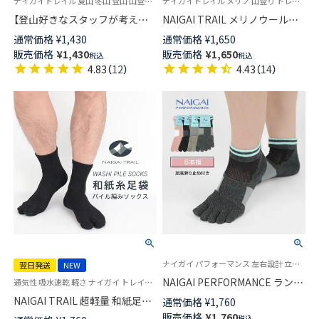
ナイガイトレイル 夏山 冬山 登山 山登り トレッキング 登山ソックス
ナイガイトレイル メリノ 山登り トレッキング ロングトレイル 富士登山 富士山 抗菌防臭 パイル編み
【登山好きなスタッフが考えた
NAIGAI TRAIL メリノウール混
納得の登山用靴下】NAIGAI
登山用ソックス メンズ＆レディ
通常価格
¥
1,430
通常価格
¥
1,650
TRAIL メリノウール混 クルー丈
ース【365日最短翌日発送】
販売価格
¥
1,430
販売価格
¥
1,650
税込
税込
メンズ＆レディース 【365日最
90370006
4.83
（
12
）
4.43
（
14
）
短翌日発送】90301018
ナイガイ パフォーマンス 左右設計 立体設計 ワイドヒール設計女性用 アーチフィットサポート ソックス
翌日発送
NEW
NAIGAI PERFORMANCE ランニ
通気性 吸水速乾 軽さ ナイガイ トレイル 送料無料 登山 靴下 軽い タビ
ング 5本指ソックス メッシュ編
NAIGAI TRAIL 超軽量 和紙足袋
通常価格
¥
1,760
み 吸水速乾 消臭 3Dアーチフィ
ソックス （TAKUMI camifine®）
販売価格
¥
1,760
税込