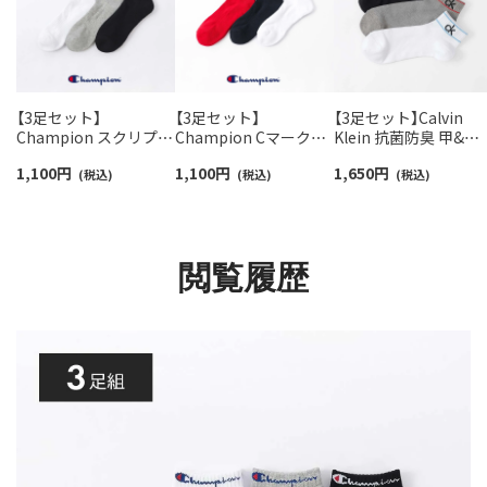
【3足セット】
【3足セット】
【3足セット】Calvin
Champion スクリプト
Champion Cマークロ
Klein 抗菌防臭 甲&足
ロゴ 消臭糸使用 足底パ
ゴ 消臭糸使用 足底パイ
底メッシュ 通気性が
1,100
円
1,100
円
1,650
円
イル アーチサポート シ
(税込)
ル アーチサポート スニ
(税込)
くムレを軽減 ワンポ
(税込)
ョート丈 ソックス メン
ーカー丈 ソックス メン
ント スニーカー丈 ソ
ズ レディース
ズ レディース
クス カジュアル レデ
92897503
92897501
ース メンズ 【365日最
短翌日発送】 9257250
閲覧履歴