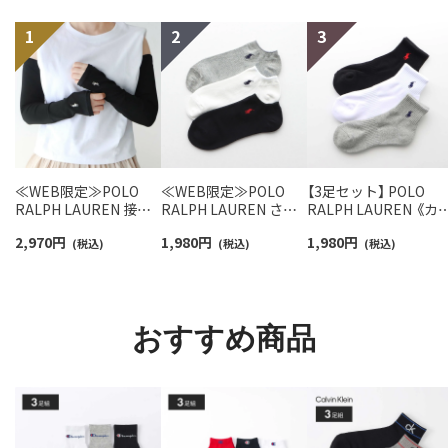
≪WEB限定≫POLO
≪WEB限定≫POLO
【3足セット】 POLO
RALPH LAUREN 接触
RALPH LAUREN さら
RALPH LAUREN 《カ
冷感 吸水速乾 2way ア
っと快適鹿の子編みの
ー豊富》足底パイル ワ
2,970
円
1,980
円
1,980
円
ームカバー ＆ レッグウ
(税込)
スニーカー丈ソックス
(税込)
ンポイントソックス 
(税込)
ォーマー レディース
【3足セット】 ワンポイ
ョート丈 アーチサポ
93228550
ント メンズ レディース
ト メンズ 92009604
92022800
おすすめ商品