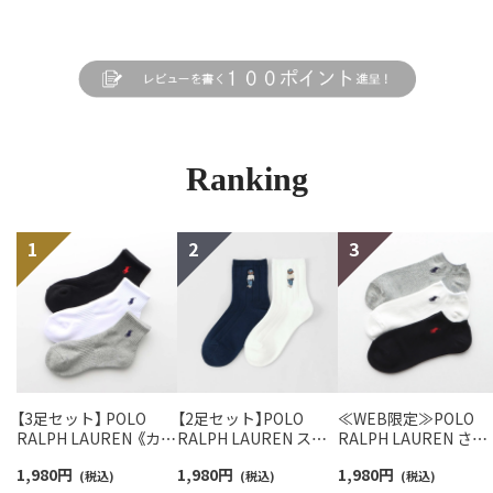
Ranking
【3足セット】 POLO
【2足セット】POLO
≪WEB限定≫POLO
RALPH LAUREN 《カラ
RALPH LAUREN スタ
RALPH LAUREN さら
ー豊富》足底パイル ワ
ジオバイザシーベア ポ
っと快適鹿の子編みの
1,980
円
1,980
円
1,980
円
ンポイントソックス シ
(税込)
ロベア オーガニックコ
(税込)
スニーカー丈ソックス
(税込)