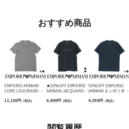
ョート丈 アーチサポー
ットン混 ショート丈 ソ
【3足セット】 ワンポイ
ト メンズ 92009604
ックス メンズ レディー
ント メンズ レディー
ス 92009650
92022800
おすすめ商品
EMPORIO ARMANI
★50%OFF EMPORIO
50%OFF EMPORIO
CORE LOGOBAND コ
ARMANI JACQUARD
ARMANI エンポリオ 
ア ロゴバンド 半袖 Tシ
LOGO CREW NECK T-
ルマーニ WAFFLE
12,100
円
6,600
円
6,050
円
ャツ EUサイズ メンズ
(税込)
SHIRT ヘンリーネック
(税込)
TERRY ヘンリーネッ
(税込)
54066694
半袖シャツ メンズ EU
ク 半袖シャツ メンズ
サイズ 54007917
54045657
閲覧履歴