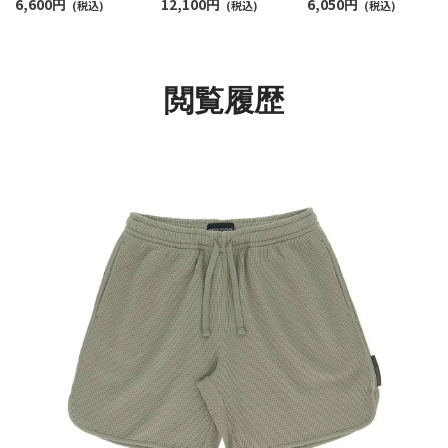
6,600
円
12,100
円
6,050
円
ツ ベーシック テリージ
(税込)
ャツ EUサイズ メンズ
(税込)
TERRY ヘンリーネッ
(税込)
ャージー ハーフパンツ
54066694
ク 半袖シャツ メンズ
メンズ EUサイズ
54045657
54007915
閲覧履歴