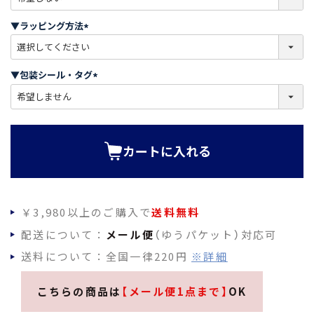
必
須
▼ラッピング方法
)
(
必
須
▼包装シール・タグ
)
(
必
須
)
カートに入れる
￥3,980以上のご購入で
送料無料
配送について：
メール便
（ゆうパケット）対応可
送料について：全国一律220円
※詳細
こちらの商品は
【メール便1点まで】
OK