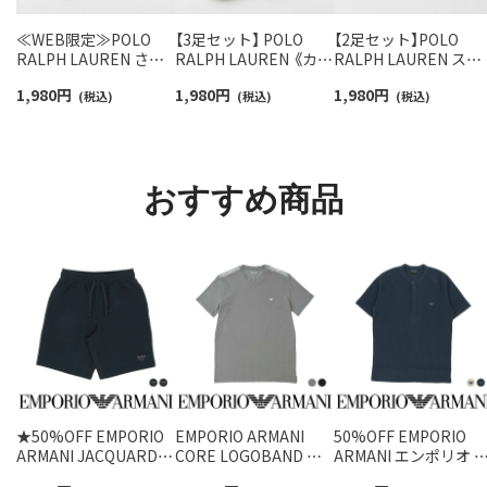
≪WEB限定≫POLO
【3足セット】 POLO
【2足セット】POLO
RALPH LAUREN さら
RALPH LAUREN 《カラ
RALPH LAUREN スタ
っと快適鹿の子編みの
ー豊富》足底パイル ワ
ジオバイザシーベア 
1,980
円
1,980
円
1,980
円
スニーカー丈ソックス
(税込)
ンポイントソックス シ
(税込)
ロベア オーガニック
(税込)
【3足セット】 ワンポイ
ョート丈 アーチサポー
ットン混 ショート丈 
ント メンズ レディース
ト メンズ 92009604
ックス メンズ レディ
92022800
ス 92009650
おすすめ商品
★50%OFF EMPORIO
EMPORIO ARMANI
50%OFF EMPORIO
ARMANI JACQUARD
CORE LOGOBAND コ
ARMANI エンポリオ 
LOGO バミューダパン
ア ロゴバンド 半袖 Tシ
ルマーニ WAFFLE