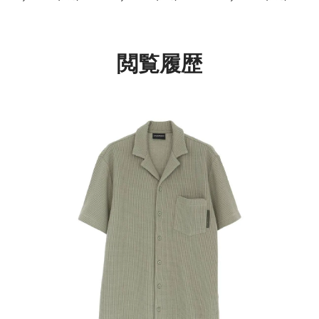
54060623
ク 半袖シャツ メンズ
ット トップス ラウン
54045657
ウェア EUサイズ メン
ズ 54059916
閲覧履歴