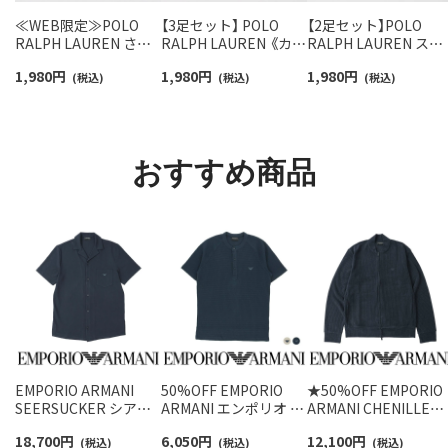
≪WEB限定≫POLO
【3足セット】 POLO
【2足セット】POLO
RALPH LAUREN さら
RALPH LAUREN 《カラ
RALPH LAUREN スタ
っと快適鹿の子編みの
ー豊富》足底パイル ワ
ジオバイザシーベア 
1,980
円
1,980
円
1,980
円
スニーカー丈ソックス
(税込)
ンポイントソックス シ
(税込)
ロベア オーガニック
(税込)
【3足セット】 ワンポイ
ョート丈 アーチサポー
ットン混 ショート丈 
ント メンズ レディース
ト メンズ 92009604
ックス メンズ レディ
92022800
ス 92009650
おすすめ商品
EMPORIO ARMANI
50%OFF EMPORIO
★50%OFF EMPORIO
SEERSUCKER シアサ
ARMANI エンポリオ ア
ARMANI CHENILLE
ッカー半袖 Tシャツ
ルマーニ WAFFLE
FULL ZIP シェニール
18,700
円
6,050
円
12,100
円
EUサイズ メンズ
(税込)
TERRY ヘンリーネッ
(税込)
長袖 フルジップ ジャ
(税込)