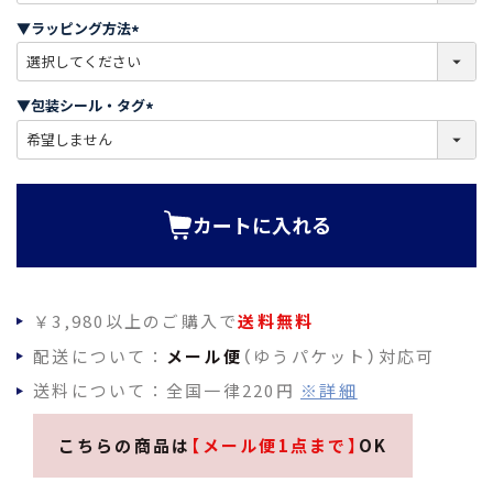
須
▼ラッピング方法
)
(
必
須
▼包装シール・タグ
)
(
必
須
)
カートに入れる
￥3,980以上のご購入で
送料無料
配送について：
メール便
（ゆうパケット）対応可
送料について：全国一律220円
※詳細
こちらの商品は
【メール便1点まで】
OK