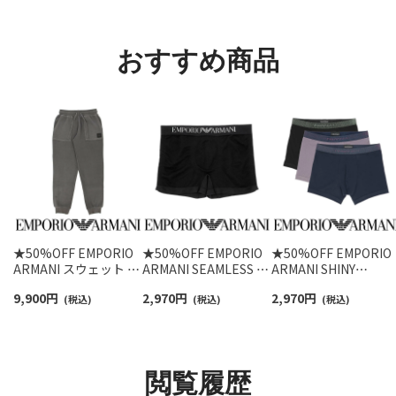
ント メンズ レディース
ト メンズ 92009604
92022800
おすすめ商品
★50%OFF EMPORIO
★50%OFF EMPORIO
★50%OFF EMPORIO
ARMANI スウェット パ
ARMANI SEAMLESS シ
ARMANI SHINY
ンツ GARMENT DYED
ームレス ボクサーパン
LOGOBAND TRUNK 
9,900
円
2,970
円
2,970
円
ボトムス ラウンジウェ
(税込)
ツ 前閉じ EUサイズ メ
(税込)
ャイニーロゴバンド 
(税込)
ア EUサイズ メンズ
ンズ 54095281
クサーブリーフパンツ
54095383
前閉じ EUサイズ メン
ズ 54007716
閲覧履歴