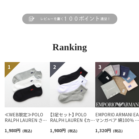
Ranking
≪WEB限定≫POLO
【3足セット】 POLO
EMPORIO ARMANI EA
RALPH LAUREN さら
RALPH LAUREN 《カラ
マンガベア 綿100％ 
っと快適鹿の子編みの
ー豊富》足底パイル ワ
ニタオル メンズ【365
1,980
円
1,980
円
1,320
円
スニーカー丈ソックス
(税込)
ンポイントソックス シ
(税込)
最短翌日発送】
(税込)
【3足セット】 ワンポイ
ョート丈 アーチサポー
02340025