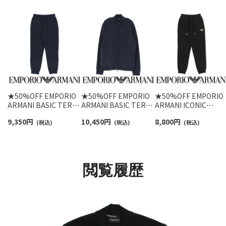
★50%OFF EMPORIO
★50%OFF EMPORIO
★50%OFF EMPORIO
ARMANI BASIC TERRY
ARMANI BASIC TERRY
ARMANI ICONIC
ベーシックテリー 裏起
FULL ZIP ベーシックテ
TERRY TROUSERS ア
9,350
円
10,450
円
8,800
円
毛 スウェットパンツ ロ
(税込)
リー 裏起毛 長袖 フル
(税込)
イコニック テリー ス
(税込)
ング EUサイズ メンズ
ジップ ジャケット スウ
ェット パンツ ラウン
54059760
ェット EUサイズ メン
ウェア EUサイズ メン
ズ 54059766
ズ 54095713
閲覧履歴