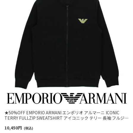
★50%OFF EMPORIO ARMANI エンポリオ アルマーニ ICONIC
TERRY FULLZIP SWEATSHIRT アイコニック テリー 長袖 フルジッ
プ ジャケット ラウンジウェア EUサイズ メンズ 男性 プレゼント 無
10,450
円
料ラッピング ギフト 54095717
(税込)