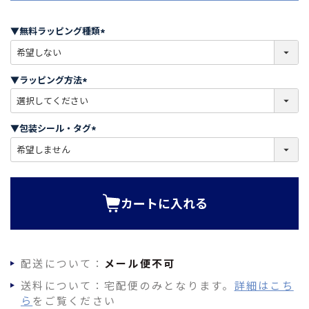
▼無料ラッピング種類
(
必
須
▼ラッピング方法
)
(
必
須
▼包装シール・タグ
)
(
必
須
)
カートに入れる
配送について：
メール便不可
送料について：宅配便のみとなります。
詳細はこち
ら
をご覧ください