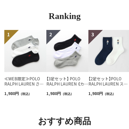
Ranking
≪WEB限定≫POLO
【3足セット】 POLO
【2足セット】POLO
RALPH LAUREN さら
RALPH LAUREN 《カラ
RALPH LAUREN スタ
っと快適鹿の子編みの
ー豊富》足底パイル ワ
ジオバイザシーベア 
1,980
円
1,980
円
1,980
円
スニーカー丈ソックス
(税込)
ンポイントソックス シ
(税込)
ロベア オーガニック
(税込)
【3足セット】 ワンポイ
ョート丈 アーチサポー
ットン混 ショート丈 
ント メンズ レディース
ト メンズ 92009604
ックス メンズ レディ
92022800
ス 92009650
おすすめ商品