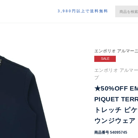
3,980円以上で送料無料
エンポリオ アルマー
SALE
エンポリオ アルマー
プ
★50%OFF EM
PIQUET TER
トレッチ ピケ
ウンジウェア E
商品番号
54095745