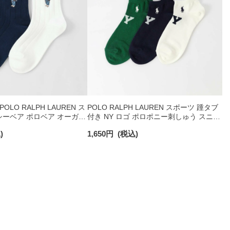
LO RALPH LAUREN ス
POLO RALPH LAUREN スポーツ 踵タブ
ーベア ポロベア オーガニ
付き NY ロゴ ポロポニー刺しゅう スニー
 ショート丈 ソックス メ
カー丈 オーガニックコットン混 メンズ
)
1,650
円
(税込)
92009650
ソックス 02022328