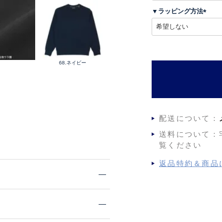
須
▼ラッピング方法
)
(
必
須
)
68.ネイビー
配送について：
送料について：
覧ください
返品特約＆商品