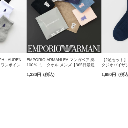
H LAUREN
EMPORIO ARMANI EA マンガベア 綿
【2足セット】PO
 ワンポイント
100％ ミニタオル メンズ【365日最短翌
タジオバイザシ
チサポート メ
日発送】 02340025
ックコットン混
1,320
円
(税込)
1,980
円
(税込
ンズ レディース 