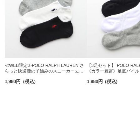
≪WEB限定≫POLO RALPH LAUREN さ
【3足セット】 POLO RALP
らっと快適鹿の子編みのスニーカー丈ソ
《カラー豊富》足底パイル
ックス 【3足セット】 ワンポイント メン
ソックス ショート丈 アー
1,980
円
(税込)
1,980
円
(税込)
ズ レディース 92022800
ンズ 92009604