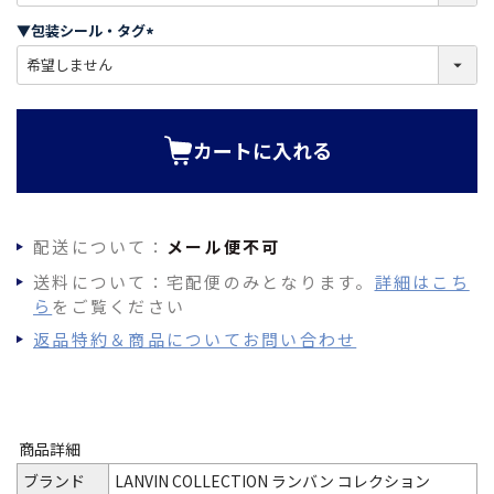
必
須
▼包装シール・タグ
)
(
必
須
)
カートに入れる
配送について：
メール便不可
送料について：宅配便のみとなります。
詳細はこち
ら
をご覧ください
返品特約＆商品についてお問い合わせ
商品詳細
ブランド
LANVIN COLLECTION ランバン コレクション