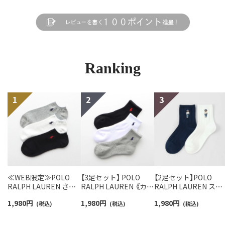
Ranking
≪WEB限定≫POLO
【3足セット】 POLO
【2足セット】POLO
RALPH LAUREN さら
RALPH LAUREN 《カラ
RALPH LAUREN スタ
っと快適鹿の子編みの
ー豊富》足底パイル ワ
ジオバイザシーベア 
1,980
円
1,980
円
1,980
円
スニーカー丈ソックス
(税込)
ンポイントソックス シ
(税込)
ロベア オーガニック
(税込)
【3足セット】 ワンポイ
ョート丈 アーチサポー
ットン混 ショート丈 
ント メンズ レディース
ト メンズ 92009604
ックス メンズ レディ