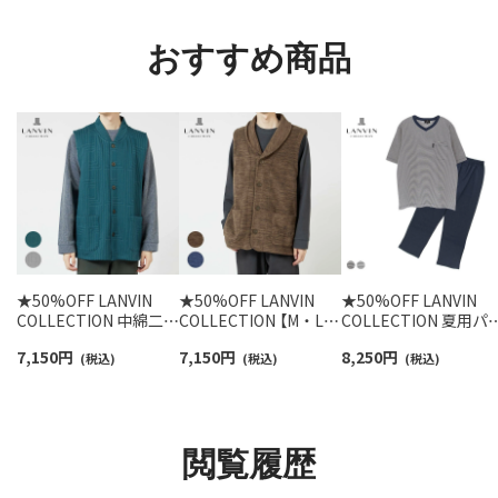
92022800
ス 92009650
おすすめ商品
★50%OFF LANVIN
★50%OFF LANVIN
★50%OFF LANVIN
COLLECTION 中綿二ッ
COLLECTION 【M・Lサ
COLLECTION 夏用パ
トキルト ベスト JLロ
イズ】 カチオン染フリ
ャマ 上下セット【M L
7,150
円
7,150
円
8,250
円
ゴ 半纏 はんてん【M・L
(税込)
ース ベスト 前ボタン
(税込)
イズ】先染め 天竺杢ボ
(税込)
サイズ】 前ボタン 前開
前開き メンズ
ーダー 天竺無地 綿
き メンズ 54438025
54438034
100% 半袖長丈パンツ
メンズ 54452011
閲覧履歴