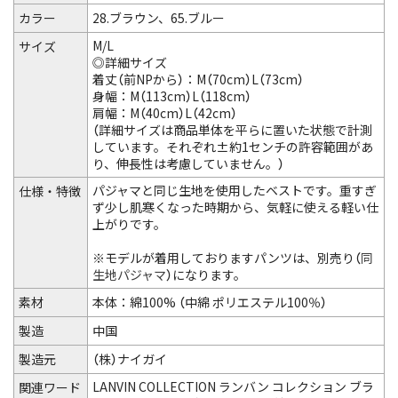
カラー
28.ブラウン、65.ブルー
M/L
サイズ
◎詳細サイズ
着丈（前NPから）：M（70cm）L（73cm）
身幅：M（113cm）L（118cm）
肩幅：M（40cm）L（42cm）
（詳細サイズは商品単体を平らに置いた状態で計測
しています。それぞれ±約1センチの許容範囲があ
り、伸長性は考慮していません。）
パジャマと同じ生地を使用したベストです。重すぎ
仕様・特徴
ず少し肌寒くなった時期から、気軽に使える軽い仕
上がりです。
※モデルが着用しておりますパンツは、別売り（
同
生地パジャマ
）になります。
素材
本体：綿100% （中綿 ポリエステル100％）
製造
中国
製造元
（株）ナイガイ
LANVIN COLLECTION ランバン コレクション ブラ
関連ワード