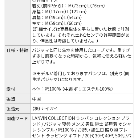
着丈（前NPから）：M（73cm）L（76cm）
身幅：M（117cm）L（122cm）
肩幅：M（49cm）L（54cm）
袖丈：M（59cm）L（60cm）
（詳細サイズは商品単体を平らに置いた状態で計測
しています。それぞれ±約1センチの許容範囲があ
り、伸長性は考慮していません。）
パジャマと同じ生地を使用したローブです。重すぎ
仕様・特徴
ず少し肌寒くなった時期から、気軽に使える軽い仕
上がりです。
※モデルが着用しておりますパンツは、別売り（
同
生地パジャマ
）になります。
素材
本体：綿100% （中綿 ポリエステル100％）
製造
中国
製造元
（株）ナイガイ
LANVIN COLLECTION ランバン コレクション ブラ
関連ワード
ンド / パジャマ 寝巻 メンズ 男性 紳士 部屋着 オシャ
レ シンプル / 綿100％ / お祝い 誕生日 贈り物 プレ
ゼント ラッピング ギフト / 20代 30代 40代 50代 /バ