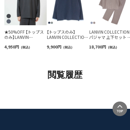
★50%OFF 【トップス
【トップスのみ】
LANVIN COLLECTION
のみ】LANVIN
LANVIN COLLECTION
パジャマ 上下セット 
COLLECTION 【M・Lサ
長袖 ラウンジウェア 接
染め3重ガーゼ シャン
4,950
円
9,900
円
18,700
円
イズ】 針抜きダブルフ
(税込)
結天竺 バイカラー 無地
(税込)
ブレー【M Lサイズ】 綿
(税込)
ェイス クルーネック 長
綿100% メンズ
100% 長袖 長丈パン
袖 トップス メンズ
54444016
前ボタン 前開き メン
54434030
54450021
閲覧履歴