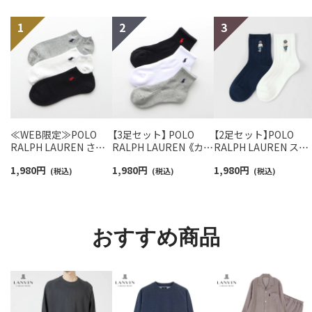
≪WEB限定≫POLO
【3足セット】 POLO
【2足セット】POLO
RALPH LAUREN さら
RALPH LAUREN 《カラ
RALPH LAUREN スタ
っと快適鹿の子編みの
ー豊富》足底パイル ワ
ジオバイザシーベア 
1,980
円
1,980
円
1,980
円
スニーカー丈ソックス
(税込)
ンポイントソックス シ
(税込)
ロベア オーガニック
(税込)
【3足セット】 ワンポイ
ョート丈 アーチサポー
ットン混 ショート丈 
ント メンズ レディース
ト メンズ 92009604
ックス メンズ レディ
92022800
ス 92009650
おすすめ商品