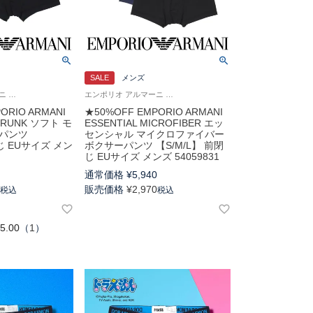
SALE
メンズ
エンポリオ アルマーニ Underwear 男性 アンダーウェア 紳士 下着
エンポリオ アルマーニ Underwear 男性 アンダーウェア 紳士 下着
ORIO ARMANI
★50%OFF EMPORIO ARMANI
TRUNK ソフト モ
ESSENTIAL MICROFIBER エッ
ーパンツ
センシャル マイクロファイバー
閉じ EUサイズ メン
ボクサーパンツ 【S/M/L】 前閉
じ EUサイズ メンズ 54059831
0
通常価格
¥
5,940
0
販売価格
¥
2,970
税込
税込
5.00
（
1
）