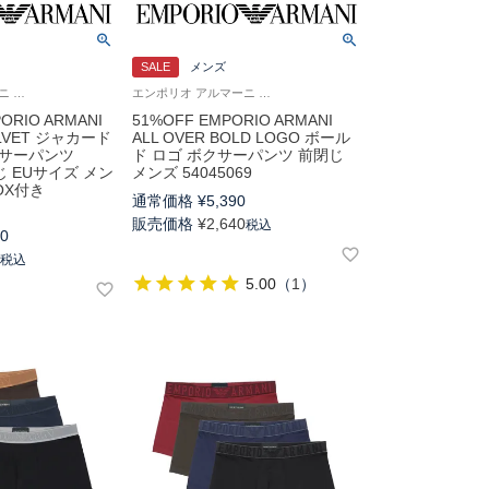
SALE
メンズ
エンポリオ アルマーニ 箱入り Underwear 男性 下着 パンツ アンダーウェア
エンポリオ アルマーニ アンダーウェア Underwear 男性 メンズ 下着 パンツ ブランド
ORIO ARMANI
51%OFF EMPORIO ARMANI
ELVET ジャカード
ALL OVER BOLD LOGO ボール
クサーパンツ
ド ロゴ ボクサーパンツ 前閉じ
閉じ EUサイズ メン
メンズ 54045069
OX付き
通常価格
¥
5,390
販売価格
¥
2,640
税込
00
0
税込
5.00
（
1
）