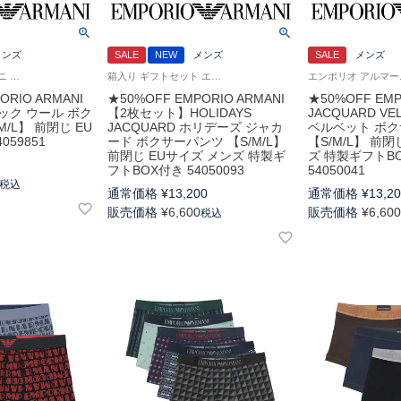
メンズ
SALE
NEW
メンズ
SALE
メンズ
エンポリオ アルマーニ Underwear アンダーウェア 紳士 下着
箱入り ギフトセット エンポリオ アルマーニ アンダーウェア 男性 下着 パンツ
ORIO ARMANI
★50%OFF EMPORIO ARMANI
★50%OFF EMP
テック ウール ボク
【2枚セット】HOLIDAYS
JACQUARD V
/L】 前閉じ EU
JACQUARD ホリデーズ ジャカ
ベルベット ボ
059851
ード ボクサーパンツ 【S/M/L】
【S/M/L】 前
前閉じ EUサイズ メンズ 特製ギ
ズ 特製ギフトB
フトBOX付き 54050093
54050041
税込
通常価格
¥
13,200
通常価格
¥
13,2
販売価格
¥
6,600
販売価格
¥
6,60
税込