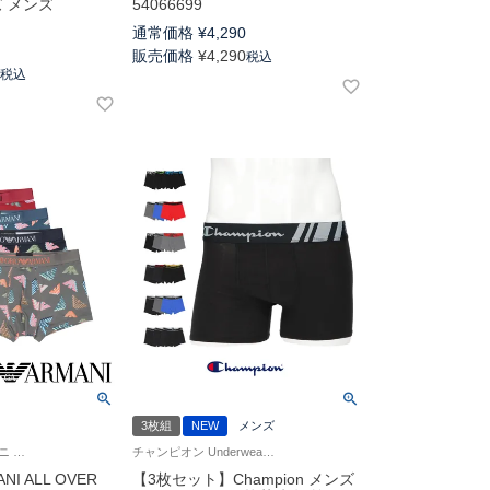
ズ メンズ
54066699
通常価格
¥
4,290
0
販売価格
¥
4,290
税込
0
税込
3枚組
NEW
メンズ
エンポリオ アルマーニ Underwear 公式オンラインショップ 紳士 下着
チャンピオン Underwear 紳士 下着
NI ALL OVER
【3枚セット】Champion メンズ