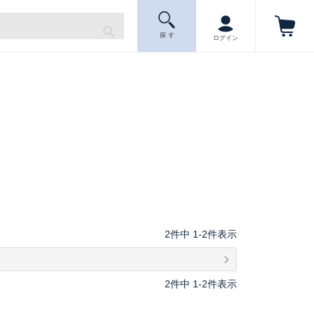
探 す
ログイン
2
件中
1
-
2
件表示
2
件中
1
-
2
件表示