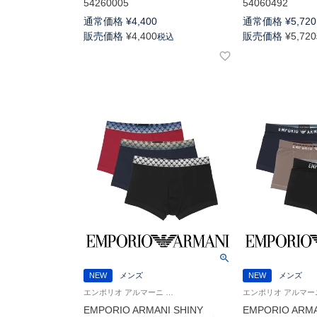
54260005
54060492
通常価格
¥
4,400
通常価格
¥
5,720
販売価格
¥
4,400
販売価格
¥
5,720
税込
NEW
メンズ
NEW
メンズ
エンポリオ アルマーニ Underwear 男性 紳士 下着 アンダーウェア
EMPORIO ARMANI SHINY
EMPORIO ARMA