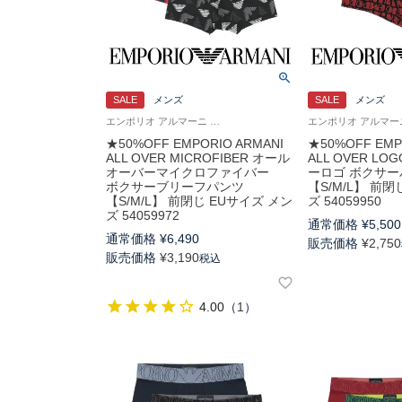
SALE
メンズ
SALE
メンズ
エンポリオ アルマーニ Underwear 男性 下着 パンツ アンダーウェア
★50%OFF EMPORIO ARMANI
★50%OFF EMP
ALL OVER MICROFIBER オール
ALL OVER L
オーバーマイクロファイバー
ーロゴ ボクサー
ボクサーブリーフパンツ
【S/M/L】 前閉
【S/M/L】 前閉じ EUサイズ メン
ズ 54059950
ズ 54059972
通常価格
¥
5,500
通常価格
¥
6,490
販売価格
¥
2,750
販売価格
¥
3,190
税込
4.00
（
1
）