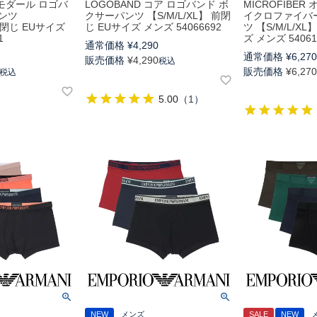
 モダール ロゴバ
LOGOBAND コア ロゴバンド ボ
MICROFIBE
ンツ
クサーパンツ 【S/M/L/XL】 前閉
イクロファイバ
 前閉じ EUサイズ
じ EUサイズ メンズ 54066692
ツ 【S/M/L/X
1
ズ メンズ 54061
通常価格
¥
4,290
通常価格
¥
6,27
販売価格
¥
4,290
税込
販売価格
¥
6,27
税込
5.00
（
1
）
NEW
メンズ
SALE
NEW