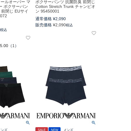
R オールオーバー マ
ボクサーパンツ 抗菌防臭 前閉じ
ー ボクサーパン
Cotton Stretch Trunk チャンピオ
L】 前閉じ EUサイ
ン 95450001
072
通常価格
¥
2,090
0
販売価格
¥
2,090
税込
0
税込
5.00
（
1
）
メンズ
SALE
NEW
メンズ