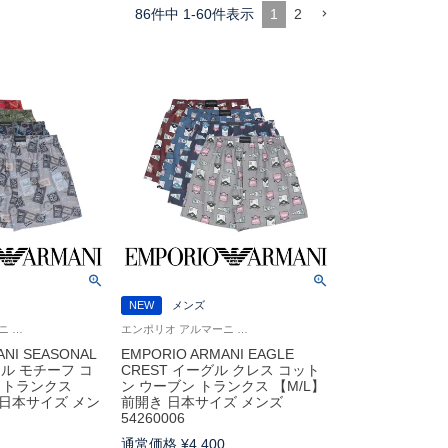
86
件中
1
-
60
件表示
1
2
NEW
メンズ
エンポリオ アルマーニ Underwear 男性 アンダーウェア 紳士 下着
エンポリオ アルマーニ Underwear アンダーウェア 紳士 下着 男性
ANI SEASONAL
EMPORIO ARMANI EAGLE
ナル モチーフ コ
CREST イーグル クレス コット
 トランクス
ン ウーブン トランクス 【M/L】
 日本サイズ メン
前開き 日本サイズ メンズ
54260006
0
通常価格
¥
4,400