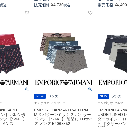
販売価格
¥
4,730
販売価格
¥
4,40
税込
税込
NEW
メンズ
NEW
メンズ
エンポリオ アルマーニ Underwear 男性 ブランド アンダーウェア 紳士 下着
エンポリオ アルマーニ Underwear アンダーウェア 紳士 下着
NI SAINT
EMPORIO ARMANI PATTERN
EMPORIO ARM
セイント バレンタ
MIX パターンミックス ボクサー
UNDERLINED 
ツ 【S/M/L】
パンツ 【S/M/L】 前閉じ EUサイ
ダーラインド ロ
ズ メンズ
ズ メンズ 54068852
ュ ボクサーパンツ 