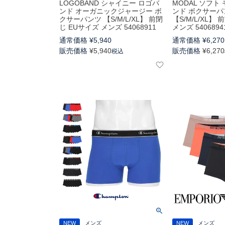
LOGOBAND シャイニー ロゴバ
MODAL ソフト
ンド オーガニックジャージー ボ
ンド ボクサーパ
クサーパンツ 【S/M/L/XL】 前閉
【S/M/L/XL】
じ EUサイズ メンズ 54068911
メンズ 5406894
通常価格
¥
5,940
通常価格
¥
6,270
販売価格
¥
5,940
販売価格
¥
6,270
税込
NEW
メンズ
NEW
メンズ