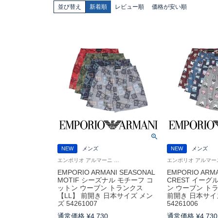
並び替え
新着順
レビュー順
価格が安い順
NEW
メンズ
NEW
メンズ
エンポリオ アルマーニ Underwear ブランド アンダーウェア 男性 紳士 下着
EMPORIO ARMANI SEASONAL
EMPORIO ARMA
MOTIF シーズナル モチーフ コ
CREST イーグ
ットン ウーブン トランクス
ン ウーブン トラ
【LL】 前開き 日本サイズ メン
前開き 日本サイ
ズ 54261007
54261006
通常価格
¥
4,730
通常価格
¥
4,730