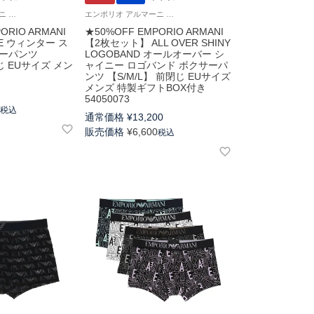
エンポリオ アルマーニ Underwear 男性 アンダーウェア 紳士 下着
エンポリオ アルマーニ Underwear 男性 アンダーウェア 下着
ORIO ARMANI
★50%OFF EMPORIO ARMANI
IPE ウィンター ス
【2枚セット】 ALL OVER SHINY
サーパンツ
LOGOBAND オールオーバー シ
閉じ EUサイズ メン
ャイニー ロゴバンド ボクサーパ
ンツ 【S/M/L】 前閉じ EUサイズ
メンズ 特製ギフトBOX付き
0
54050073
0
税込
通常価格
¥
13,200
販売価格
¥
6,600
税込