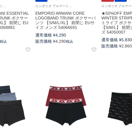
エンポリオ アルマーニ エッセンシャル マイクロファイバー Underwear 男性 アンダーウェア 紳士 下着
エンポリオ アルマーニ コア ロゴバンド Underwear 男性 ブランド アンダーウェア 紳士 下着
NI ESSENTIAL
EMPORIO ARMANI CORE
★50%OFF EMP
TRUNK ボクサー
LOGOBAND TRUNK ボクサーパ
WINTER STR
/XL】 前閉じ EU
ンツ 【S/M/L/XL】 前閉じ EUサ
トライプ ボク
068881
イズ メンズ 54066691
【S/M/L】 前
ズ 54050007
通常価格
¥
4,290
通常価格
¥
5,83
販売価格
¥
4,290
税込
税込
販売価格
¥
2,86