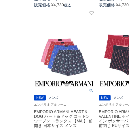
販売価格
¥
4,730
販売価格
¥
4,730
税込
NEW
メンズ
NEW
メンズ
エンポリオ アルマーニ Underwear 男性 アンダーウェア 紳士 下着
EMPORIO ARMANI HEART＆
EMPORIO ARMA
DOG ハート＆ドッグ コットン
VALENTINE 
ウーブン トランクス 【M/L】 前
イン ボクサーパン
開き 日本サイズ メンズ
前閉じ EUサイ