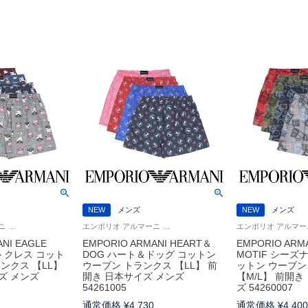
NEW
メンズ
NEW
メンズ
エンポリオ アルマーニ Underwear アンダーウェア 紳士 下着 男性
エンポリオ アルマーニ Underwear アンダーウェア 男性 紳士 下着
NI EAGLE
EMPORIO ARMANI HEART＆
EMPORIO ARM
ル クレス コット
DOG ハート＆ドッグ コットン
MOTIF シーズ
ンクス 【LL】
ウーブン トランクス 【LL】 前
ットン ウーブン
ズ メンズ
開き 日本サイズ メンズ
【M/L】 前開き
54261005
ズ 54260007
通常価格
¥
4,730
通常価格
¥
4,40