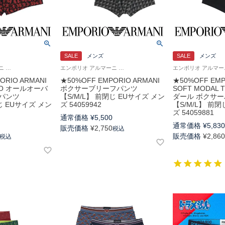
SALE
メンズ
SALE
メンズ
エンポリオ アルマーニ Underwear アンダーウェア 男性 紳士 下着
エンポリオ アルマーニ Underwear 男性 アンダーウェア下着 パンツ ブランド
ORIO ARMANI
★50%OFF EMPORIO ARMANI
★50%OFF EMP
OGO オールオーバ
ボクサーブリーフパンツ
SOFT MODAL 
パンツ
【S/M/L】 前閉じ EUサイズ メン
ダール ボクサ
じ EUサイズ メン
ズ 54059942
【S/M/L】 前
ズ 54059881
通常価格
¥
5,500
通常価格
¥
5,83
販売価格
¥
2,750
税込
販売価格
¥
2,86
税込