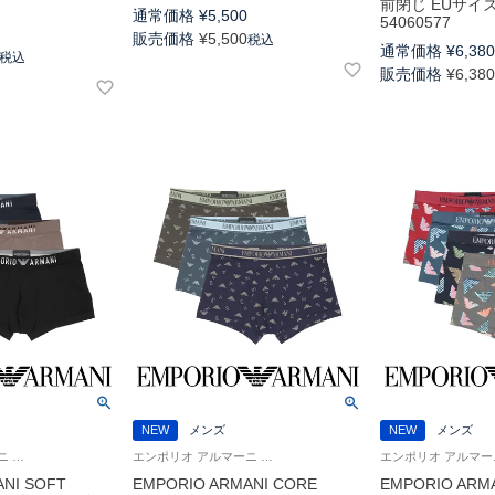
前閉じ EUサイ
通常価格
¥
5,500
54060577
販売価格
¥
5,500
税込
通常価格
¥
6,38
税込
販売価格
¥
6,38
NEW
メンズ
NEW
メンズ
エンポリオ アルマーニ Underwear 公式オンラインショップ 紳士 下着
エンポリオ アルマーニ Underwear 公式オンラインショップ 紳士 下着
NI SOFT
EMPORIO ARMANI CORE
EMPORIO ARMA