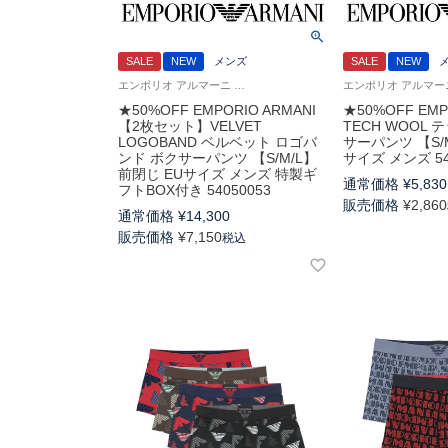
SALE
NEW
メンズ
SALE
NEW
エンポリオ アルマーニ 箱入り アンダーウェア Underwear 男性 下着 パンツ ブランド
★50%OFF EMPORIO ARMANI
★50%OFF EMP
【2枚セット】VELVET
TECH WOOL 
LOGOBAND ベルベット ロゴバ
サーパンツ 【S/M
ンド ボクサーパンツ 【S/M/L】
サイズ メンズ 54
前閉じ EUサイズ メンズ 特製ギ
通常価格
¥
5,830
フトBOX付き 54050053
販売価格
¥
2,860
通常価格
¥
14,300
販売価格
¥
7,150
税込