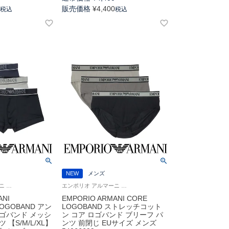
0
販売価格
¥
4,400
税込
税込
NEW
メンズ
エンポリオ アルマーニ Underwear 男性 アンダーウェア 紳士 下着
エンポリオ アルマーニ Underwear 男性 アンダーウェア 紳士 下着
ANI
EMPORIO ARMANI CORE
LOGOBAND アン
LOGOBAND ストレッチコット
ゴバンド メッシ
ン コア ロゴバンド ブリーフ パ
【S/M/L/XL】
ンツ 前閉じ EUサイズ メンズ