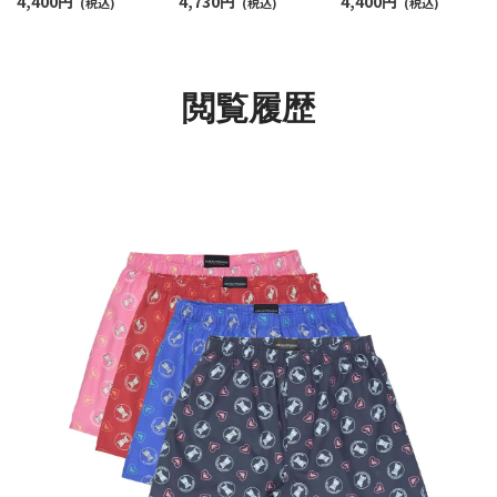
4,400
円
4,730
円
4,400
円
トン ウーブン トランク
(税込)
ーブン トランクス
(税込)
ブン トランクス 【M/L
(税込)
ス 【M/L】 前開き 日本サ
【LL】 前開き 日本サイ
前開き 日本サイズ メ
イズ メンズ 54260007
ズ メンズ 54261006
ズ 54260005
閲覧履歴