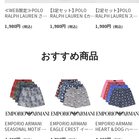
≪WEB限定≫POLO
【3足セット】 POLO
【2足セット】POLO
RALPH LAUREN さら
RALPH LAUREN 《カラ
RALPH LAUREN スタ
っと快適鹿の子編みの
ー豊富》足底パイル ワ
ジオバイザシーベア 
1,980
円
1,980
円
1,980
円
スニーカー丈ソックス
(税込)
ンポイントソックス シ
(税込)
ロベア オーガニック
(税込)
【3足セット】 ワンポイ
ョート丈 アーチサポー
ットン混 ショート丈 
ント メンズ レディース
ト メンズ 92009604
ックス メンズ レディ
92022800
ス 92009650
おすすめ商品
EMPORIO ARMANI
EMPORIO ARMANI
EMPORIO ARMANI
SEASONAL MOTIF シ
EAGLE CREST イーグ
HEART＆DOG ハート
ーズナル モチーフ コッ
ル クレス コットン ウ
＆ドッグ コットン ウ