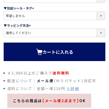
必
須
▼包装シール・タグ
)
(
必
須
▼ラッピング方法
)
(
必
須
)
カートに入れる
￥3,980以上のご購入で
送料無料
配送について：
メール便
（ゆうパケット）対応可
送料について：全国一律220円
※詳細
こちらの商品は
【メール便2点まで】
OK