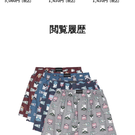
5,060
円
1,430
円
1,430
円
OVER シャイニーロゴ
(税込)
ビジネス ソックス メン
(税込)
ニーカー丈 カジュア
(税込)
バンド 前閉じ EUサイ
ズ 02312580
ソックス メンズ
ズ メンズ 54095980
02322396
閲覧履歴