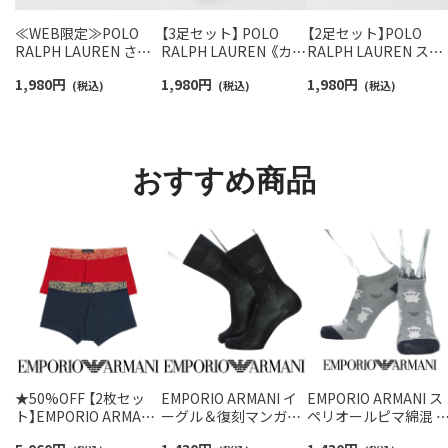
≪WEB限定≫POLO
【3足セット】 POLO
【2足セット】POLO
RALPH LAUREN さら
RALPH LAUREN 《カラ
RALPH LAUREN スタ
っと快適鹿の子編みの
ー豊富》足底パイル ワ
ジオバイザシーベア 
1,980
円
1,980
円
1,980
円
スニーカー丈ソックス
(税込)
ンポイントソックス シ
(税込)
ロベア オーガニック
(税込)
【3足セット】 ワンポイ
ョート丈 アーチサポー
ットン混 ショート丈 
ント メンズ レディース
ト メンズ 92009604
ックス メンズ レディ
92022800
ス 92009650
おすすめ商品
★50%OFF 【2枚セッ
EMPORIO ARMANI イ
EMPORIO ARMANI ス
ト】EMPORIO ARMANI
ーグル＆復刻マンガベ
ペリオールピマ綿混 
ボクサーパンツ ALL
アシルエット クルー丈
ンガベア＆イーグル 