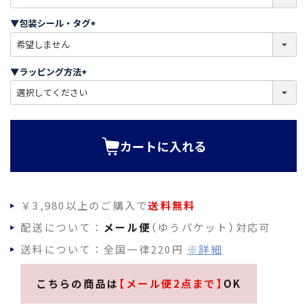
必
須
▼包装シール・タグ
)
(
必
須
▼ラッピング方法
)
(
必
須
)
カートに入れる
￥3,980以上のご購入で
送料無料
配送について：
メール便
（ゆうパケット）対応可
送料について：全国一律220円
※詳細
こちらの商品は
【メール便2点まで】
OK